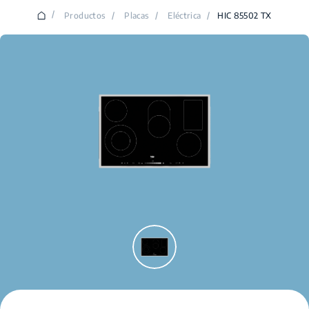
/
Productos
/
Placas
/
Eléctrica
/
HIC 85502 TX