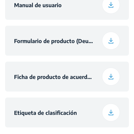
Manual de usuario
Altura con embalaje
13 cm
Ancho con embalaje
96 cm
Formulario de producto (Deutsch)
Profundidad con
56 cm
embalaje
Ficha de producto de acuerdo con la norma (E
Peso con embalaje
13.9 kg
Dimensiones del nicho
h×750×490
(alto x ancho x fondo
Etiqueta de clasificación
) (mm)