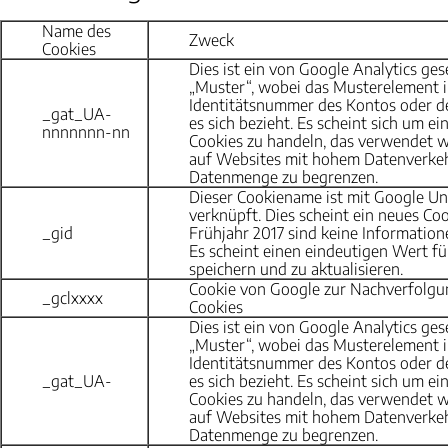
Name des
Zweck
Cookies
Dies ist ein von Google Analytics ge
„Muster“, wobei das Musterelement 
Identitätsnummer des Kontos oder de
_gat_UA-
es sich bezieht. Es scheint sich um ei
nnnnnnn-nn
Cookies zu handeln, das verwendet w
auf Websites mit hohem Datenverkeh
Datenmenge zu begrenzen.
Dieser Cookiename ist mit Google Uni
verknüpft. Dies scheint ein neues Coo
_gid
Frühjahr 2017 sind keine Informatio
Es scheint einen eindeutigen Wert fü
speichern und zu aktualisieren.
Cookie von Google zur Nachverfolgu
_gclxxxx
Cookies
Dies ist ein von Google Analytics ge
„Muster“, wobei das Musterelement 
Identitätsnummer des Kontos oder de
_gat_UA-
es sich bezieht. Es scheint sich um ei
Cookies zu handeln, das verwendet w
auf Websites mit hohem Datenverkeh
Datenmenge zu begrenzen.