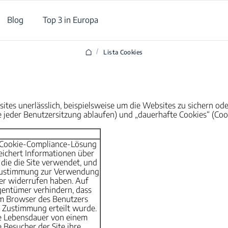
Blog
Top 3 in Europa
/
Lista Cookies
ites unerlässlich, beispielsweise um die Websites zu sichern ode
 jeder Benutzersitzung ablaufen) und „dauerhafte Cookies“ (Cooki
r Cookie-Compliance-Lösung
eichert Informationen über
 die die Site verwendet, und
 Zustimmung zur Verwendung
er widerrufen haben. Auf
gentümer verhindern, dass
im Browser des Benutzers
 Zustimmung erteilt wurde.
e Lebensdauer von einem
 Besucher der Site ihre