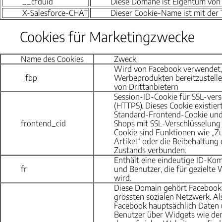
__cfduid
Diese Domäne ist Eigentum von R
X-Salesforce-CHAT
Dieser Cookie-Name ist mit der 
Cookies für Marketingzwecke
Name des Cookies
Zweck
Wird von Facebook verwendet,
_fbp
Werbeprodukten bereitzustellen
von Drittanbietern
Session-ID-Cookie für SSL-vers
(HTTPS). Dieses Cookie existier
Standard-Frontend-Cookie und
frontend_cid
Shops mit SSL-Verschlüsselung
Cookie sind Funktionen wie „Z
Artikel“ oder die Beibehaltung
Zustands verbunden.
Enthält eine eindeutige ID-Ko
fr
und Benutzer, die für gezielt
wird.
Diese Domain gehört Facebook
grössten sozialen Netzwerk. Al
Facebook hauptsächlich Daten ü
Benutzer über Widgets wie den