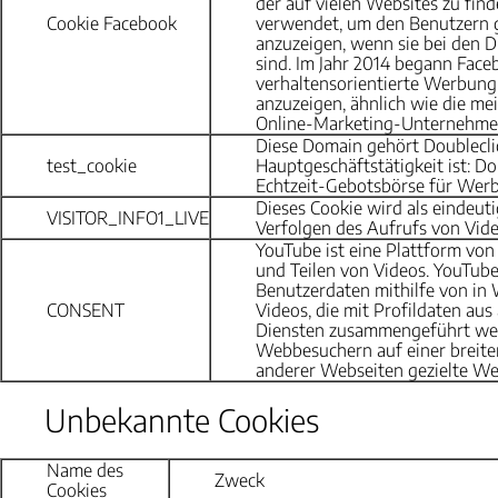
der auf vielen Websites zu finde
Cookie Facebook
verwendet, um den Benutzern 
anzuzeigen, wenn sie bei den 
sind. Im Jahr 2014 begann Face
verhaltensorientierte Werbung
anzuzeigen, ähnlich wie die mei
Online-Marketing-Unternehme
Diese Domain gehört Doubleclic
test_cookie
Hauptgeschäftstätigkeit ist: Do
Echtzeit-Gebotsbörse für Wer
Dieses Cookie wird als eindeu
VISITOR_INFO1_LIVE
Verfolgen des Aufrufs von Vid
YouTube ist eine Plattform vo
und Teilen von Videos. YouTub
Benutzerdaten mithilfe von in
CONSENT
Videos, die mit Profildaten au
Diensten zusammengeführt we
Webbesuchern auf einer breite
anderer Webseiten gezielte We
Unbekannte Cookies
Name des
Zweck
Cookies