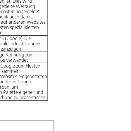
n ist. Dies wird
gezielte Werbung
Diensten angemeldet
book auch damit,
 auf anderen Websites
sten spezialisierten
n.
k (Google). Die
ubleclick ist Googles
beanzeigen
tige Kennung zum
eos verwendet
n Google zum Hosten
e sammelt
 Websites eingebetteten
s anderen Google-
rden, um
n Palette eigener und
rbung zu präsentieren.