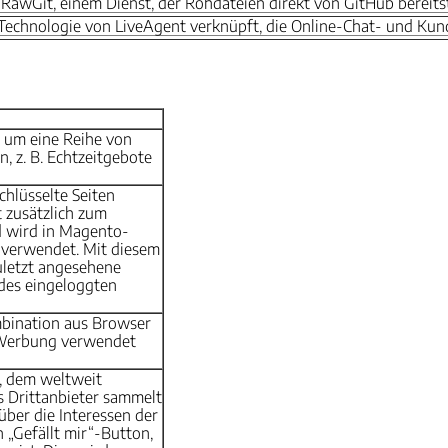
awGit, einem Dienst, der Rohdateien direkt von GitHub bereitst
Technologie von LiveAgent verknüpft, die Online-Chat- und Kund
 um eine Reihe von
, z. B. Echtzeitgebote
chlüsselte Seiten
t zusätzlich zum
 wird in Magento-
 verwendet. Mit diesem
uletzt angesehene
 des eingeloggten
mbination aus Browser
e Werbung verwendet
, dem weltweit
s Drittanbieter sammelt
ber die Interessen der
 „Gefällt mir“-Button,