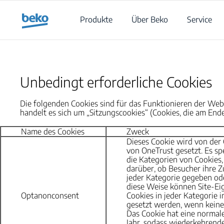
Main content starts here
Produkte
Über Beko
Service
Unbedingt erforderliche Cookies
Die folgenden Cookies sind für das Funktionieren der Webs
handelt es sich um „Sitzungscookies“ (Cookies, die am Ende
Name des Cookies
Zweck
Dieses Cookie wird von de
von OneTrust gesetzt. Es sp
die Kategorien von Cookies,
darüber, ob Besucher ihre
jeder Kategorie gegeben od
diese Weise können Site-Ei
Optanonconsent
Cookies in jeder Kategorie 
gesetzt werden, wenn keine
Das Cookie hat eine normal
Jahr, sodass wiederkehrende