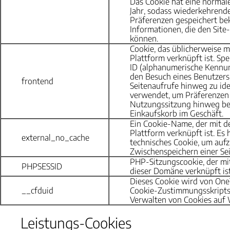
Das Cookie hat eine normal
Jahr, sodass wiederkehrende
Präferenzen gespeichert be
Informationen, die den Site-
können.
Cookie, das üblicherweise
Plattform verknüpft ist. Sp
ID (alphanumerische Kennun
den Besuch eines Benutzers
frontend
Seitenaufrufe hinweg zu iden
verwendet, um Präferenzen
Nutzungssitzung hinweg beiz
Einkaufskorb im Geschäft.
Ein Cookie-Name, der mit 
Plattform verknüpft ist. Es 
external_no_cache
technisches Cookie, um aufz
Zwischenspeichern einer Seit
PHP-Sitzungscookie, der mit
PHPSESSID
dieser Domäne verknüpft ist
Dieses Cookie wird von On
__cfduid
Cookie-Zustimmungsskripts
Verwalten von Cookies auf 
Leistungs-Cookies