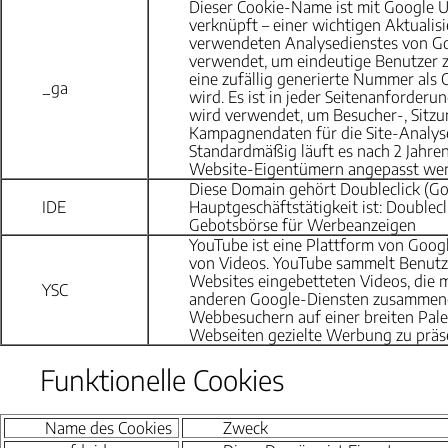
Dieser Cookie-Name ist mit Google U
verknüpft – einer wichtigen Aktualis
verwendeten Analysedienstes von Go
verwendet, um eindeutige Benutzer 
eine zufällig generierte Nummer als
_ga
wird. Es ist in jeder Seitenanforderu
wird verwendet, um Besucher-, Sitz
Kampagnendaten für die Site-Analys
Standardmäßig läuft es nach 2 Jahren
Website-Eigentümern angepasst wer
Diese Domain gehört Doubleclick (Go
IDE
Hauptgeschäftstätigkeit ist: Doublecl
Gebotsbörse für Werbeanzeigen
YouTube ist eine Plattform von Goog
von Videos. YouTube sammelt Benutze
Websites eingebetteten Videos, die m
YSC
anderen Google-Diensten zusammen
Webbesuchern auf einer breiten Pale
Webseiten gezielte Werbung zu präse
Funktionelle Cookies
Name des Cookies
Zweck