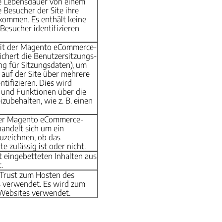
e Lebensdauer von einem
 Besucher der Site ihre
kommen. Es enthält keine
Besucher identifizieren
 mit der Magento eCommerce-
eichert die Benutzersitzungs-
g für Sitzungsdaten), um
 auf der Site über mehrere
tifizieren. Dies wird
 und Funktionen über die
ubehalten, wie z. B. einen
der Magento eCommerce-
handelt sich um ein
uzeichnen, ob das
e zulässig ist oder nicht.
 eingebetteten Inhalten aus
.
eTrust zum Hosten des
 verwendet. Es wird zum
Websites verwendet.