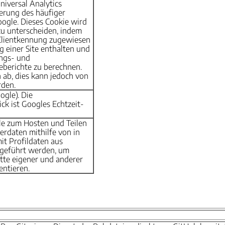
niversal Analytics
ierung des häufiger
ogle. Dieses Cookie wird
zu unterscheiden, indem
 Clientkennung zugewiesen
ng einer Site enthalten und
ungs- und
eberichte zu berechnen.
 ab, dies kann jedoch von
den.
ogle). Die
ick ist Googles Echtzeit-
le zum Hosten und Teilen
rdaten mithilfe von in
it Profildaten aus
geführt werden, um
tte eigener und anderer
ntieren.