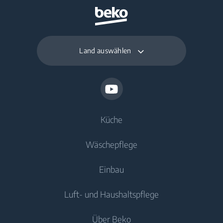
Land auswählen
Küche
Wäschepflege
Kühlen
Einbau
Gefriergeräte
Waschmaschinen
Luft- und Haushaltspflege
Kühl-/Gefrierkombinationen
Freistehende Waschmaschinen
Kühlen
Kochen
Einbau-Kühl-/Gefrierkombinationen
Über Beko
Waschtrockner