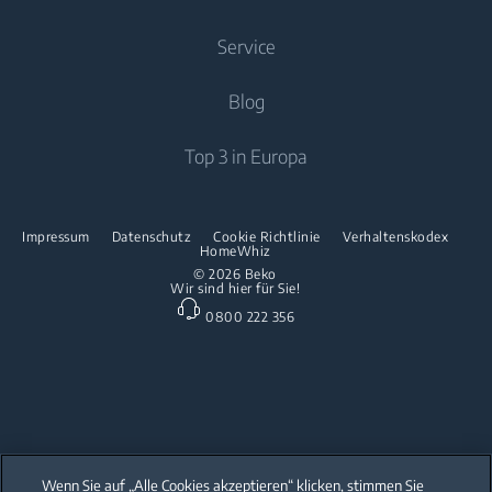
Luftpflege
Trockner
Einbau-Kochfelder
Kochen
Service
Klimageräte
Spülen
Freistehende Herde
Über uns
Blog
Standventilator
Freistehende Mikrowellen
Beko Corporate
Luftreiniger
Downloads
Top 3 in Europa
Einbau-Kochfelder
Presse
Kontaktieren Sie uns
Spülen
Innovationen
Reparaturinformationen & Ersatzteile
Impressum
Datenschutz
Cookie Richtlinie
Verhaltenskodex
Freistehende Geschirrspüler
HomeWhiz
Partnerschaften
Garantie
© 2026 Beko
Wir sind hier für Sie!
Einbau-Geschirrspüler
Beko Professional
0800 222 356
Küchenkleingeräte
Heissluftfritteusen
Wenn Sie auf „Alle Cookies akzeptieren“ klicken, stimmen Sie