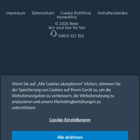
Spülen
Innovationen
Reparaturinformationen & Ersatzteile
Impressum
Datenschutz
Cookie Richtlinie
Verhaltenskodex
Freistehende Geschirrspüler
HomeWhiz
Partnerschaften
Garantie
© 2026 Beko
Wir sind hier für Sie!
Einbau-Geschirrspüler
Beko Professional
0800 222 356
Küchenkleingeräte
Heissluftfritteusen
Wenn Sie auf „Alle Cookies akzeptieren“ klicken, stimmen Sie
der Speicherung von Cookies auf Ihrem Gerät zu, um die
Our parent company, Beko has 55,000 employees throughout the world
with its global operations through its subsidiaries in 57 countries and 45
Websitenavigation zu verbessern, die Websitenutzung zu
production facilities in 13 countries
analysieren und unsere Marketingbemühungen zu
(i.e. Türkiye, UK, Italy, Romania, Slovakia, Poland, South Africa, Russia,
Pakistan, India, Bangladesh, Thailand and China).
unterstützen.
Cookie-Einstellungen
Beko became the largest white goods company in Europe with its
market share (based on volumes). Beko’s 31 R&D and Design Centers &
Offices across the globe
are home to over 2,300 researchers and hold more than 3,500
international registered patent applications to date.
Alle ablehnen