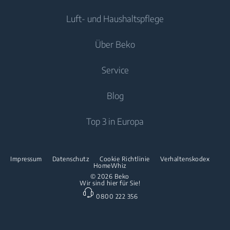
Waschmaschinen
Luft- und Haushaltspflege
Kühl-/Gefrierkombinationen
Freistehende Waschmaschinen
Kühlen
Kochen
Einbau-Kühl-/Gefrierkombinationen
Über Beko
Waschtrockner
Luftpflege
Trockner
Einbau-Kochfelder
Kochen
Service
Klimageräte
Spülen
Freistehende Herde
Über uns
Blog
Standventilator
Freistehende Mikrowellen
Beko Corporate
Luftreiniger
Downloads
Top 3 in Europa
Einbau-Kochfelder
Presse
Kontaktieren Sie uns
Spülen
Innovationen
Reparaturinformationen & Ersatzteile
Impressum
Datenschutz
Cookie Richtlinie
Verhaltenskodex
Freistehende Geschirrspüler
HomeWhiz
Partnerschaften
Garantie
© 2026 Beko
Wir sind hier für Sie!
Einbau-Geschirrspüler
Beko Professional
0800 222 356
Küchenkleingeräte