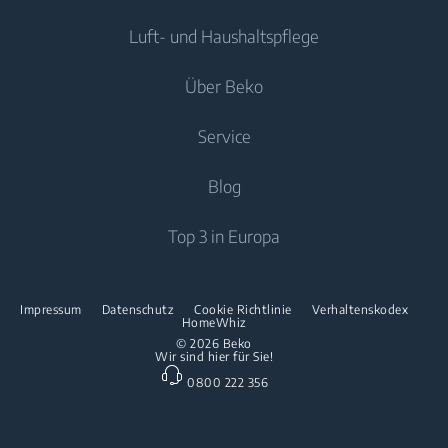
Waschmaschinen
Luft- und Haushaltspflege
Kühl-/Gefrierkombinationen
Freistehende Waschmaschinen
Kühlen
Kochen
Einbau-Kühl-/Gefrierkombinationen
Über Beko
Waschtrockner
Luftpflege
Trockner
Einbau-Kochfelder
Kochen
Service
Klimageräte
Spülen
Freistehende Herde
Über uns
Blog
Standventilator
Freistehende Mikrowellen
Beko Corporate
Luftreiniger
Downloads
Top 3 in Europa
Einbau-Kochfelder
Presse
Kontaktieren Sie uns
Spülen
Innovationen
Reparaturinformationen & Ersatzteile
Impressum
Datenschutz
Cookie Richtlinie
Verhaltenskodex
Freistehende Geschirrspüler
HomeWhiz
Partnerschaften
Garantie
© 2026 Beko
Wir sind hier für Sie!
Einbau-Geschirrspüler
Beko Professional
0800 222 356
Küchenkleingeräte