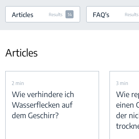
Articles
FAQ's
Results
14
Results
Articles
2 min
3 min
Wie verhindere ich
Wie re
Wasserflecken auf
einen 
dem Geschirr?
der nic
trockn