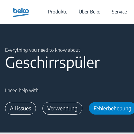
Main content starts here
Produkte
Über Beko
Service
Main content starts here
Everything you need to know about
Geschirrspüler
I need help with
All issues
Verwendung
Fehlerbehebung