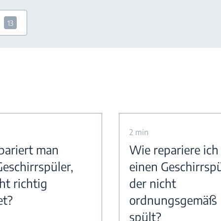
13
2 min
pariert man
Wie repariere ich
Geschirrspüler,
einen Geschirrspü
ht richtig
der nicht
et?
ordnungsgemäß
spült?