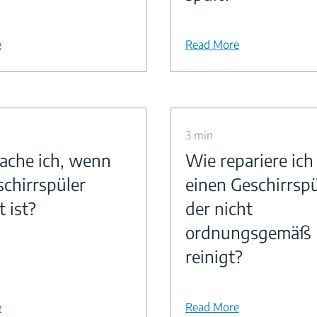
e
Read More
3 min
che ich, wenn
Wie repariere ich
schirrspüler
einen Geschirrspü
 ist?
der nicht
ordnungsgemäß
reinigt?
e
Read More