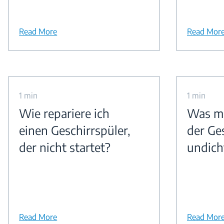
Read More
Read Mor
1 min
1 min
Wie repariere ich
Was ma
einen Geschirrspüler,
der Ge
der nicht startet?
undicht
Read More
Read Mor