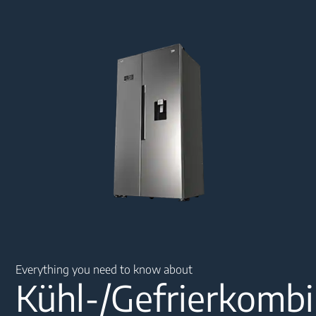
Main content starts here
Everything you need to know about
Kühl-/Gefrierkombi