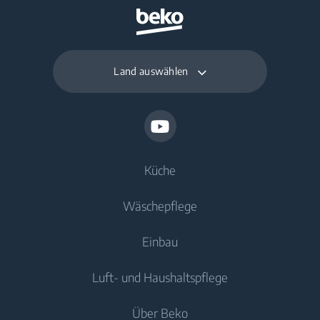
Land auswählen
Küche
Wäschepflege
Kühlen
Einbau
Gefriergeräte
Waschmaschinen
Luft- und Haushaltspflege
Kühl-/Gefrierkombinationen
Freistehende Waschmaschinen
Kühlen
Kochen
Einbau-Kühl-/Gefrierkombinationen
Über Beko
Waschtrockner