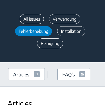
All issues
Verwendung
Fehlerbehebung
Installation
Reinigung
Articles
FAQ's
17
19
Articles