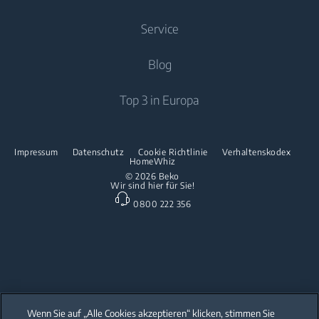
Luftpflege
Trockner
Einbau-Kochfelder
Kochen
Service
Klimageräte
Spülen
Freistehende Herde
Über uns
Blog
Standventilator
Freistehende Mikrowellen
Beko Corporate
Luftreiniger
Downloads
Top 3 in Europa
Einbau-Kochfelder
Presse
Kontaktieren Sie uns
Spülen
Innovationen
Reparaturinformationen & Ersatzteile
Impressum
Datenschutz
Cookie Richtlinie
Verhaltenskodex
Freistehende Geschirrspüler
HomeWhiz
Partnerschaften
Garantie
© 2026 Beko
Wir sind hier für Sie!
Einbau-Geschirrspüler
Beko Professional
0800 222 356
Küchenkleingeräte
Heissluftfritteusen
Wenn Sie auf „Alle Cookies akzeptieren“ klicken, stimmen Sie