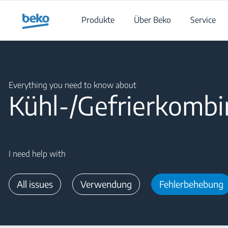
Main content starts here
Produkte
Über Beko
Service
Main content starts here
Everything you need to know about
Kühl-/Gefrierkombi
I need help with
All issues
Verwendung
Fehlerbehebung