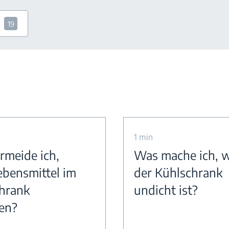
19
1 min
rmeide ich,
Was mache ich, 
ebensmittel im
der Kühlschrank
hrank
undicht ist?
ren?