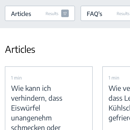
Articles
FAQ's
Results
17
Results
Articles
1 min
1 min
Wie kann ich
Wie ve
verhindern, dass
dass L
Eiswürfel
Kühlsc
unangenehm
gefrie
schmecken oder