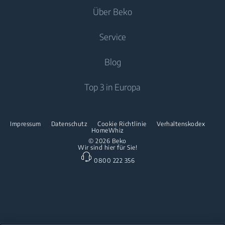
Kochen
Einbau-Kühl-/Gefrierkombinationen
Über Beko
Waschtrockner
Luftpflege
Trockner
Einbau-Kochfelder
Kochen
Service
Klimageräte
Spülen
Freistehende Herde
Über uns
Blog
Standventilator
Freistehende Mikrowellen
Beko Corporate
Luftreiniger
Downloads
Top 3 in Europa
Einbau-Kochfelder
Presse
Kontaktieren Sie uns
Spülen
Innovationen
Reparaturinformationen & Ersatzteile
Impressum
Datenschutz
Cookie Richtlinie
Verhaltenskodex
Freistehende Geschirrspüler
HomeWhiz
Partnerschaften
Garantie
© 2026 Beko
Wir sind hier für Sie!
Einbau-Geschirrspüler
Beko Professional
0800 222 356
Küchenkleingeräte
Heissluftfritteusen