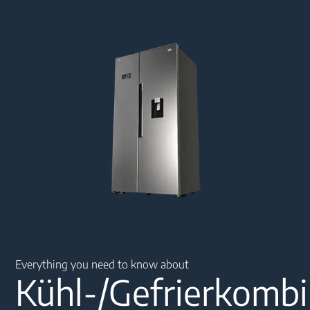
Main content starts here
Everything you need to know about
Kühl-/Gefrierkombi