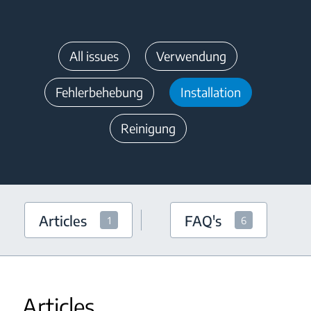
All issues
Verwendung
Fehlerbehebung
Installation
Reinigung
Articles
FAQ's
1
6
Articles