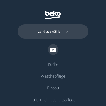
Land auswählen
Küche
Wäschepflege
Kühlen
Einbau
Gefriergeräte
Waschmaschinen
Luft- und Haushaltspflege
Kühl-/Gefrierkombinationen
Freistehende Waschmaschinen
Kühlen