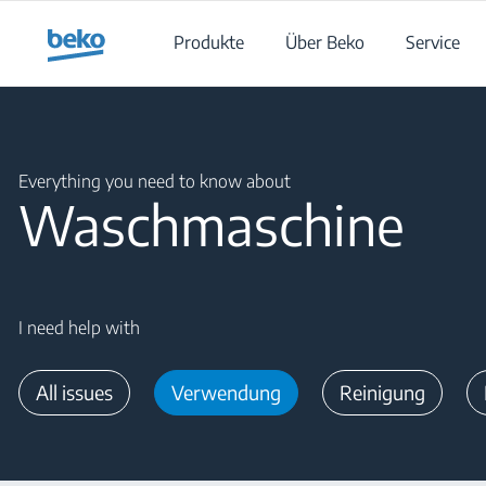
Main content starts here
Produkte
Über Beko
Service
Main content starts here
Everything you need to know about
Waschmaschine
I need help with
All issues
Verwendung
Reinigung