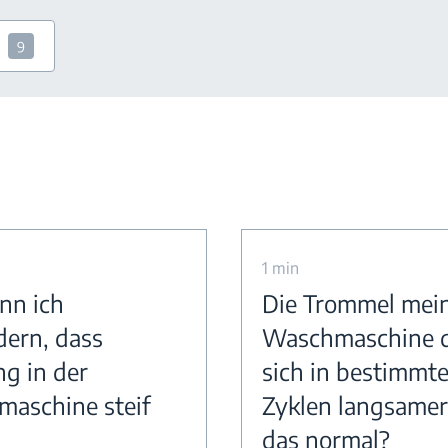
9
1 min
nn ich
Die Trommel mei
dern, dass
Waschmaschine 
ng in der
sich in bestimmt
aschine steif
Zyklen langsamer.
das normal?