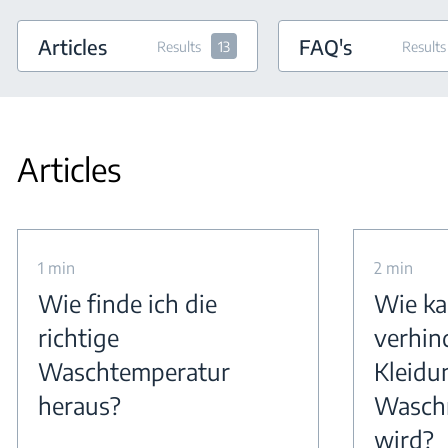
Articles
FAQ's
Results
13
Results
Articles
1 min
2 min
Wie finde ich die
Wie ka
richtige
verhin
Waschtemperatur
Kleidu
heraus?
Waschm
wird?