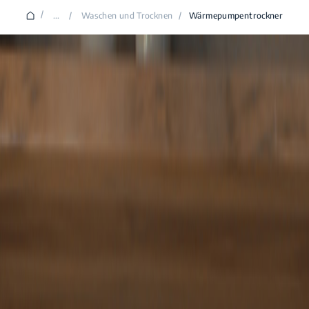
/
...
/
Waschen und Trocknen
/
Wärmepumpentrockner