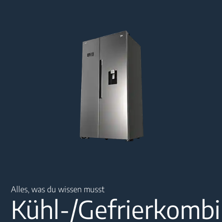
Main content starts here
Alles, was du wissen musst
Kühl-/Gefrierkombi