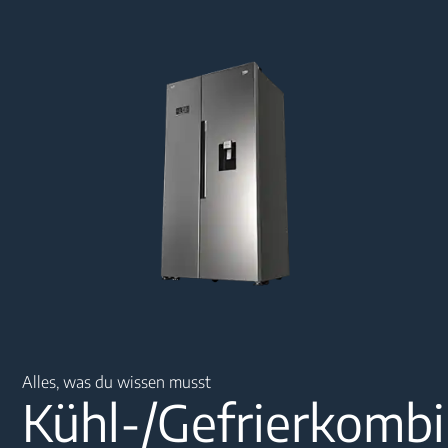
Main content starts here
Alles, was du wissen musst
Kühl-/Gefrierkombi