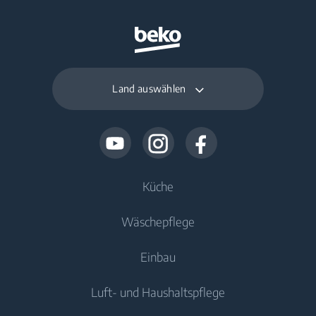
Land auswählen
Küche
Wäschepflege
Kühlen
Einbau
Kühlschränke
Waschmaschinen
Luft- und Haushaltspflege
Gefriergeräte
Freistehende Waschmaschinen
Kühlen