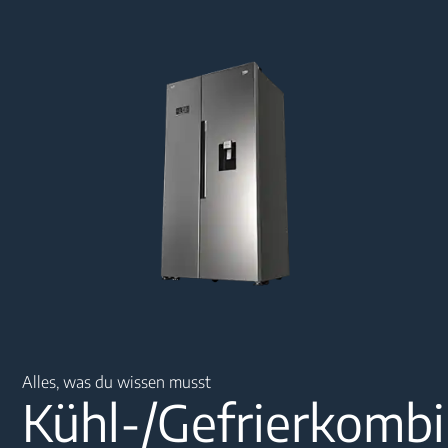
Main content starts here
Alles, was du wissen musst
Kühl-/Gefrierkombi