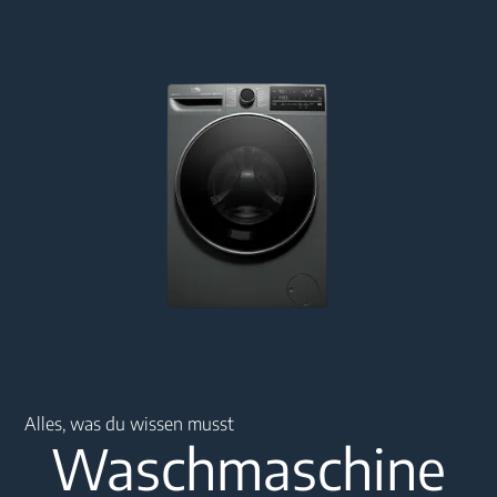
Main content starts here
Alles, was du wissen musst
Waschmaschine