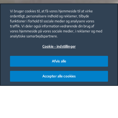
Vi bruger cookies til, at få vores hjemmeside til at virke
ordentligt, personalisere indhold og reklamer, tilbyde
funktioner i forhold til sociale medier og analysere vores
traffik. Vi deler også information vedrørende din brug af
vores hjemmeside på vores sociale medier, i reklamer og med
analytiske samarbejdspartnere.
Cookie - indstillinger
Afvis alle
Accepter alle cookies
Main content starts here
Opvaskemaskineteknologien har
udviklet sig meget, og Bekos