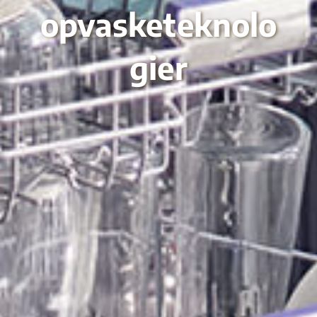
opvasketeknolo
gier