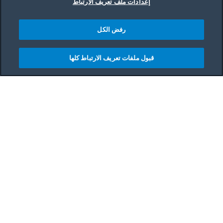
إعدادات ملف تعريف الارتباط
رفض الكل
قبول ملفات تعريف الارتباط كلها
Main content starts her
من الطراز الريفي إلى الطراز الإسكندنافي إلى الطراز
الحديث للغاية، كان اللون الأبيض هو أكثر ألوان المطابخ
شعبية منذ أن وُجدت المطابخ. توجد أسباب عديدة لكون
اللون الأبيض أكثر ألوان المطابخ شعبية لقرون مضت،
وليس هذا بسبب افتقار المصممين إلى الإبداع.
عندما يتعلق الأمر بإعادة تصميم المطبخ، فمن الأفضل أن
تتمسكي بتصميم مطبخ بسيط وأن تختاري اللون الأبيض.
ولا يوجد حد أو قاعدة معينة تُحدد إلى أي مدى يجب أن
تكون درجة اللون الأبيض في مطبخكِ. بل يعتمد ذلك تمامًا
على ذوقكِ في الموضة وتصميم مطبخكِ. حيث يمكنكِ
إمساك علبة من الطلاء الأبيض وتلوين كل الجدران