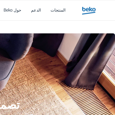
Main content starts her
المنتجات
الدعم
حول Beko
تصمي