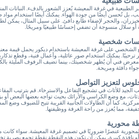
 الطبيعية في غرفة المعيشة يُعزز الشعور بالدفء. النباتات المنز
 بل تُحسن أيضًا من جودة الهواء. يمكنك أيضًا استخدام مواد ط
يزران، والحجر لإضفاء طابع دافئ. على سبيل المثال، يمكن لطا
أو سلال منسوجة أن تضفي إحساسًا طبيعيًا ومريحًا.
مسات شخصية
ع الشخصي على غرفة المعيشة باستخدام ديكور يحمل قيمة معنو
 ترحيبًا. يمكنك استخدام صور عائلية، وأعمال فنية، وقطع تذكاري
 معرض فني أن يُظهر شخصيتك، بينما تضيف الرفوف المليئة بالك
جواء دافئة ومريحة.
لوس لتعزيز التواصل
ب الجيد للأثاث في تشجيع التفاعل والاسترخاء. قم بترتيب المقا
ثات، مع وضع الكراسي والأرائك بحيث تواجه بعضها البعض أو بز
ركزية. كما أن الطاولات الجانبية القريبة تتيح للضيوف وضع ال
فيفة، مما يُعزز من راحة الغرفة ووظيفتها.
طة محورية
المحورية عنصرًا ضروريًا في تصميم غرفة المعيشة. سواء كانت مد
و نافذة كبيرة، يمكن أن تكون هذه النقطة نقطة تجمع بصرية تخل