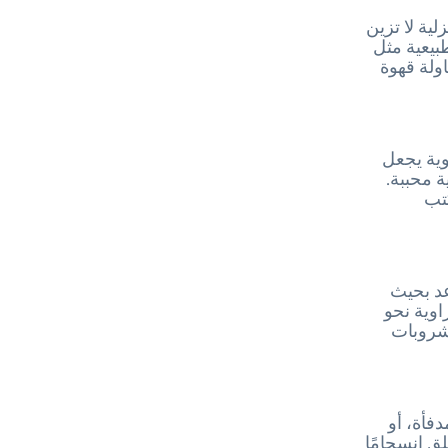
لية لا تزين
بيعية مثل
ولة قهوة
ية يجعل
ة محببة.
تب
عد بحيث
اوية نحو
مشروبات
فأة، أو
ق انسجامًا