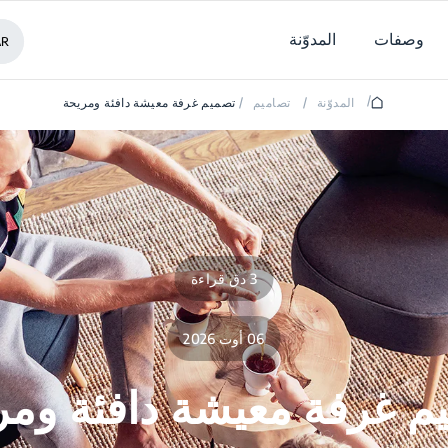
وصفات
المدوّنة
AR
/
المدوّنة
/
تصاميم
/
تصميم غرفة معيشة دافئة ومريحة
3 دق قراءة
06 أوت 2026
م غرفة معيشة دافئة ومر