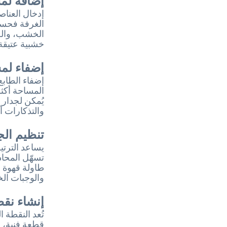
إدخال العناصر
الغرفة فحسب،
الخشب، والخ
خشبية عتيقة 
إضفاء ل
إضفاء الطاب
المساحة أكثر
يُمكن لجدار
والتذكارات أ
تنظيم الج
يساعد الترتي
تسهّل المحاد
طاولة قهوة م
والوجبات الخ
إنشاء نق
تُعد النقطة 
قطعة فنية، أ