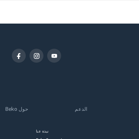
الدعم
حول Beko
نبذة عنا