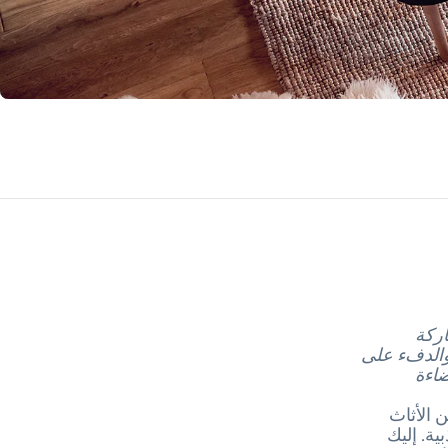
اركة
 والدفء على
ضاءة
 الأثاث
ة. إليك