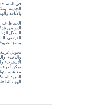
في المساحة.
الحديثة، يمكن
بالأناقة والهد
الحفاظ على 
الفوضى قد تُ
السلال الزخ
الفوضى. المك
يتمتع الضيوف
تحويل غرفة 
والدفء، وال
الاسترخاء وا
معيشية متوا
التبريد المبت
الهواء الداخلي، تُكمل منتجات 