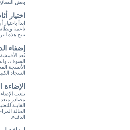
بعض النصائح 
اختيار أث
ابدأ باختيار 
ناعمة وبطان
تتيح هذه الت
إضفاء ال
تُعد الأقمشة
الصوف، والق
الأنسجة المخ
السجاد الكبي
الإضاءة ا
تلعب الإضاءة
مصادر متعددة
القابلة للتع
الحالة المزا
الدفء.
إضافة لم