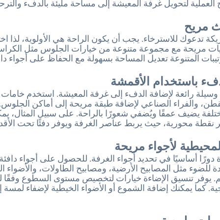
العملية لتحويل غرفة المعيشة إلى مساحة مليئة بالدفء والترح
اث مريح
أريكة تدعوك للاسترخاء. يجب أن يكون الراحة هي الأولوية، لذا اخ
يات مريحة مع مجموعة متنوعة من خيارات الجلوس مثل الكراس
رتيبات المتنوعة تعديل المساحة بسهولة مع الحفاظ على أجواء داف
دفء باستخدام الأقمشة
 وسيلة رائعة لإضافة الدفء إلى غرفة المعيشة. استخدم خامات 
طن، والفراء الصناعي لإضافة طبقة مريحة إلى أماكن الجلوس.
تلفة يضيف عمقًا ويُضفي شعورًا بالراحة. على سبيل المثال، يم
ر نقطة محورية، حيث يربط عناصر الغرفة ويوفر دفئًا تحت الأقدا
لمحيطية لأجواء مريحة
 دورًا أساسيًا في تحديد أجواء الغرفة. للحصول على أجواء دافئة
 للضوء مثل المصابيح الأرضية، ومصابيح الطاولات، والأضواء ا
تيم. يوفر تنسيق الإضاءة خيارات لتخصيص مستوى السطوع وفقًا ل
جية. كما يمكنك إضافة الشموع أو الأضواء الخيطية لإضفاء لمسة 
سات طبيعية