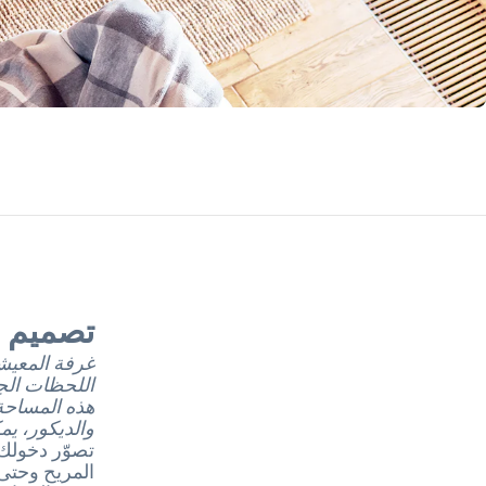
تصميم غ
غرفة المعيش
اللحظات الجم
هذه المساحة
والديكور، يم
تصوّر دخولك 
المريح وحتى 