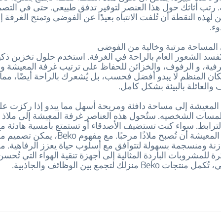
 رتب أثاثك حول هذا العنصر لتوفير تدفق طبيعي. حتى في التص
 لهذه النقطة أن تُلفت الانتباه بعيدًا عن الفوضى وتمنح الغرفة 
وء.
المساحة مرتبة وخالية من الفوضى
فسد الشعور العام بالراحة في الغرفة. استخدم حلول تخزين ذكي
رفية، و الرفوف، والخزائن للحفاظ على ترتيب غرفة المعيشة و
ان المنظم لا يبدو أفضل فحسب، بل يُشعرك بالراحة أيضًا، مم
 والعائلة بالبيئة بشكل كامل.
المعيشة إلى مساحة دافئة ومريحة أسهل مما يبدو إذا ركزت على
لمسات الشخصيه. ستُحول هذه العناصر غرفة المعيشة إلى ملاذ 
لترابط. سواء كنت تستضيف الأصدقاء أو تستمتع بأمسية هادئة مع 
يمكن لغرفة المعيشة أن تُصبح ملاذًا مرحبًا. مع مفهوم eko
زنة ومنسجمة بسهولة لتتوافق مع أسلوب حياة يعزز الرفاهية. م
كرة للمشروبات الباردة المثالية إلى أجهزة تنقية الهواء التي تُحس
Beko منزلك لتجمع بين الوظائف والجاذبية.