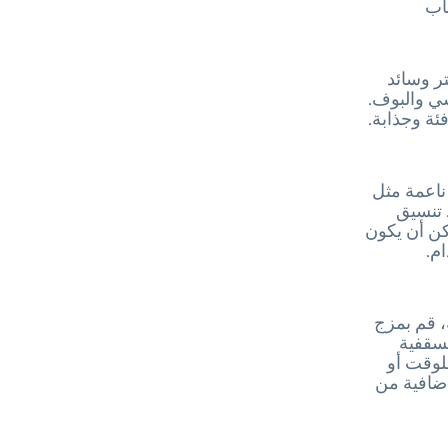
اب
تر وسائد
ي والبوف.
ئة وجذابة.
ناعمة مثل
 تنسيق
كن أن يكون
م.
، قم بمزج
لسقفية
لوقت أو
إضافية من