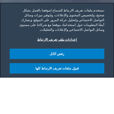
نستخدم ملفات تعريف الارتباط للسماح لموقعنا بالعمل بشكل
صحيح، ولتخصيص المحتوى والإعلانات، ولتوفير ميزات وسائل
التواصل الاجتماعي ولتحليل حركة المرور على الموقع. ونشارك
أيضًا المعلومات حول استخدامك موقعنا مع شركائنا على مستوى
وسائل التواصل الاجتماعي والإعلانات والتحليلات.
إعدادات ملف تعريف الارتباط
رفض الكل
قبول ملفات تعريف الارتباط كلها
Main content starts her
نصائح التصميم البسيط لمنزل
خالٍ من الفوضى