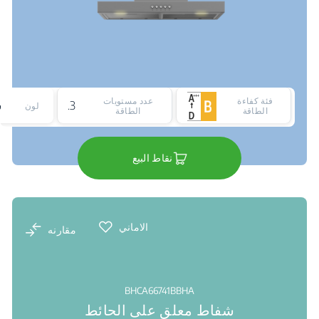
فئة كفاءة
عدد مستويات
3
لون
الطاقة
الطاقة
نقاط البيع
الاماني
مقارنه
BHCA66741BBHA
شفاط معلق على الحائط