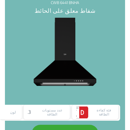
CWB 6441 BNHA
شفاط معلق على الحائط
فئة كفاءة
عدد مستويات
3
لون
الطاقة
الطاقة