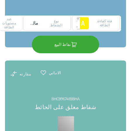
عدد
فئة كفاءة
نوع
مائل
مستويات
الطاقة
الشفاط
الطاقة
نقاط البيع
الاماني
مقارنه
BHCB96741BBHA
شفاط معلق على الحائط