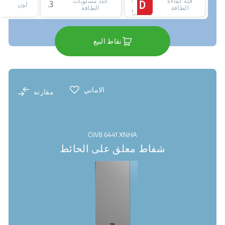
فئة كفاءة
عدد مستويات
3
لون
الطاقة
الطاقة
نقاط البيع
الاماني
مقارنه
CWB 6441 XNHA
شفاط معلق على الحائط