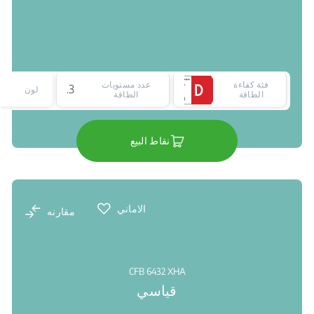
فئة كفاءة
عدد مستويات
3
لون
الطاقة
الطاقة
نقاط البيع
الاماني
مقارنه
CFB 6432 XHA
قياسي