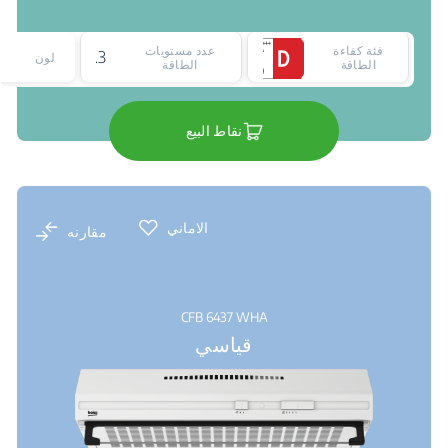
فئة كفاءة
عدد مستويات
3
لون
الطاقة
الطاقة
نقاط البيع
الاماني
مقارنه
CFB 6437 WHA
قياسي