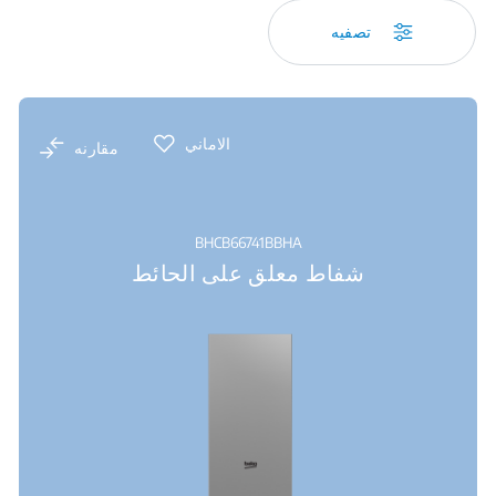
تصفيه
الاماني
مقارنه
BHCB66741BBHA
شفاط معلق على الحائط