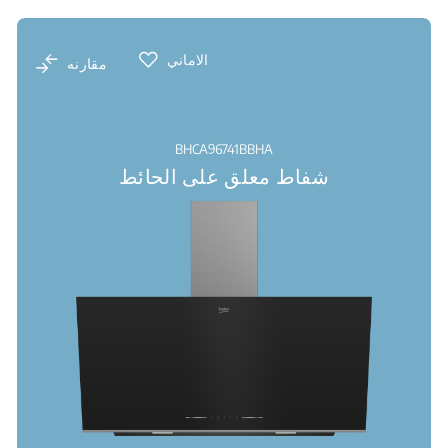
الاماني
مقارنه
BHCA96741BBHA
شفاط معلق على الحائط