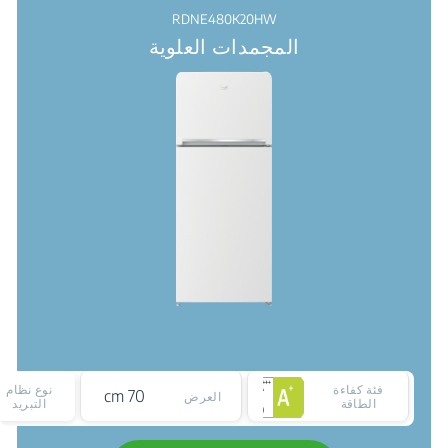
RDNE480K20HW
المجمدات العلوية
فئة كفاءة
نوع نظام
70 cm
العرض
الطاقة
التبريد