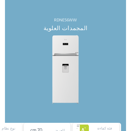
RDNE56WW
المجمدات العلوية
فئة كفاءة
نوع نظام
70 cm
العرض