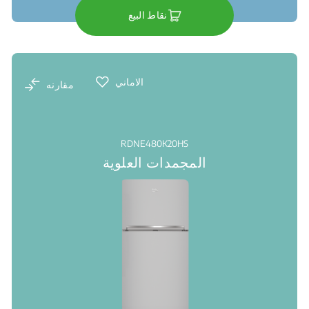
نقاط البيع
الاماني
مقارنه
RDNE480K20HS
المجمدات العلوية