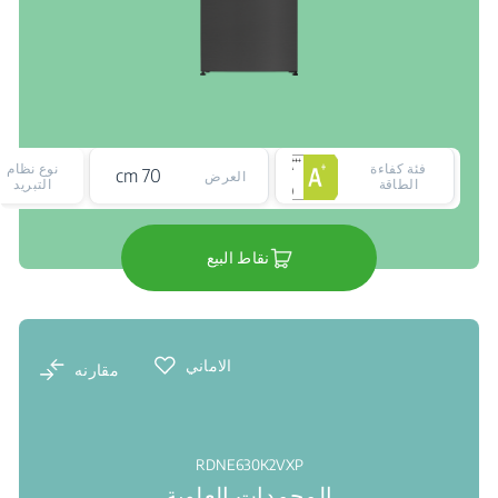
فئة كفاءة
نوع نظام
70 cm
العرض
الطاقة
التبريد
نقاط البيع
الاماني
مقارنه
RDNE630K2VXP
المجمدات العلوية