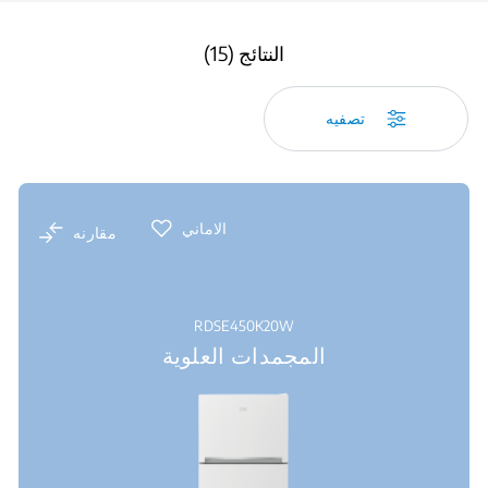
النتائج (15)
تصفيه
الاماني
مقارنه
RDSE450K20W
المجمدات العلوية