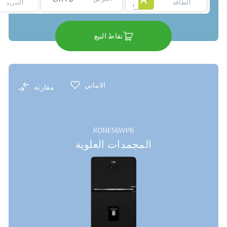
الطاقة
التبريد
نقاط البيع
الاماني
مقارنه
RDNE56WPB
المجمدات العلوية