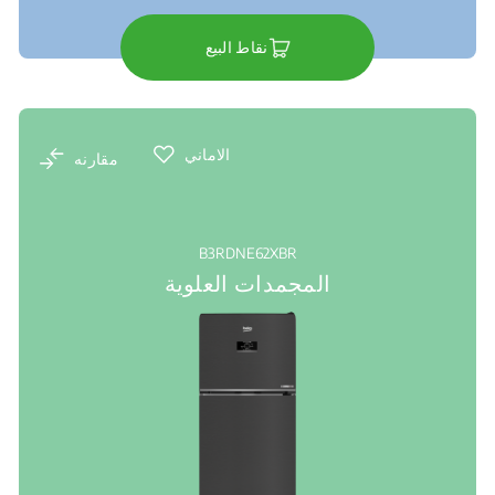
نقاط البيع
الاماني
مقارنه
B3RDNE62XBR
المجمدات العلوية