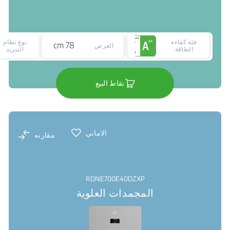
فئة كفاءة
نوع نظام
78 cm
العرض
الطاقة
التبريد
نقاط البيع
الاماني
مقارنه
RDNE700E40DZXP
المجمدات العلوية