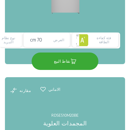
فئة كفاءة
نوع نظام
70 cm
العرض
الطاقة
التبريد
نقاط البيع
الاماني
مقارنه
RDSE510M20BE
المجمدات العلوية