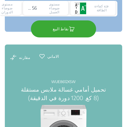
مستوى
مستوى
فئة كفاءة
56 ديسيبل
ضوضاء
ضوضاء
الطاقة
الغسل
الدوران
نقاط البيع
الاماني
مقارنه
WUE8612XSW
تحميل أمامي غسالة ملابس مستقلة
(8 كغ, 1200 دورة في الدقيقة)