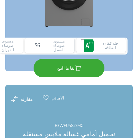
مستوى
مستوى
فئة كفاءة
56 ديسيبل
ضوضاء
ضوضاء
الطاقة
الغسل
الدوران
نقاط البيع
الاماني
مقارنه
B3WFU4822MG
تحميل أمامي غسالة ملابس مستقلة