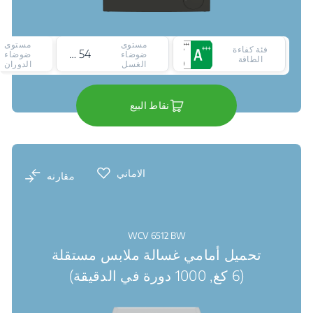
مستوى
مستوى
فئة كفاءة
54 ديسيبل
ضوضاء
ضوضاء
الطاقة
الغسل
الدوران
نقاط البيع
الاماني
مقارنه
WCV 6512 BW
تحميل أمامي غسالة ملابس مستقلة
(6 كغ, 1000 دورة في الدقيقة)