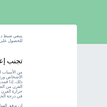
ينبغي ضبط در
للحصول على نت
تجنب إعا
من الأسباب ال
الأشخاص ورق ا
ذلك، إذا قمت 
الفرن من الط
حرارة الفرن ل
في درجة الحر
إن تدفق الهوا