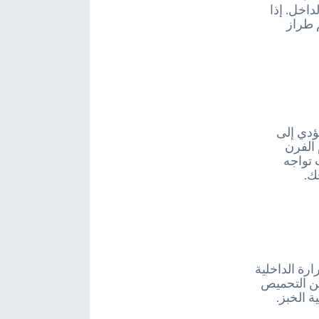
اخل. إذا
 طراز
ؤدي إلى
 الفرن
 تواجه
جك.
رة الداخلية
من التحميص
 الخبز.