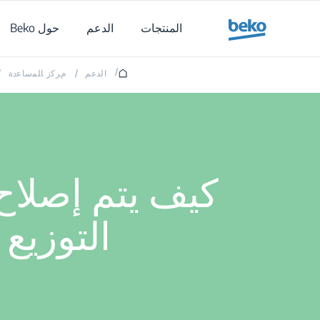
Main content starts her
المنتجات
الدعم
حول Beko
/
الدعم
/
ﻡﺮﻛﺯ ﺎﻠﻤﺳﺎﻋﺩﺓ
/
كيف يتم إصلاح
التوزيع