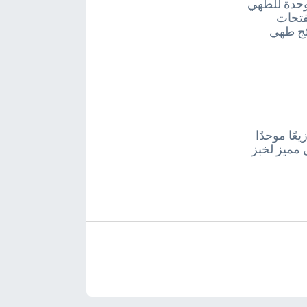
 درجات حرارة موحدة للطهي
فتحات
ئج طهي
زيعًا موحدًا
ة. إن خاصية True Fan جيدة بشكل مميز لخبز