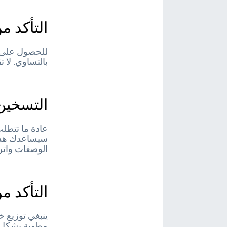
التأكد 
للحصول على 
بالتساوي. لا 
التسخين
عادة ما تتطلب
سيساعدك هذا ع
الوصفات واتر
التأكد م
ينبغي توزيع خ
مطهية بشكل م