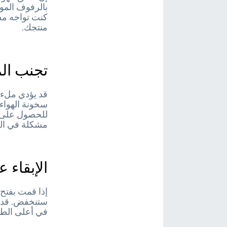
بالرفوف الموج
كنت تواجه مش
منتجك.
تجنب ال
قد يؤدي ملء 
سخونة الهواء 
للحصول على ت
مشكلة في الع
الإبقاء 
إذا قمت بفتح 
ستنخفض. قد ي
في أعلى الطعا