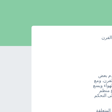
الفرن
خدم بعض
لفرن. ومع
واء ويمنع
ع منظم
لى التحكم
المتعلقة