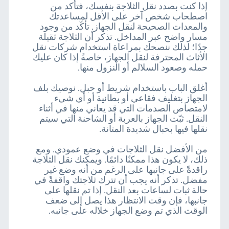
إذا كنت بصدد نقل الثلاجة بنفسك، فتأكد من
اصطحاب شخص آخر على الأقل لمساعدتك
والمعدات الصحيحة لنقل الجهاز. تأكّد من وجود
مسار واضح عبر المداخل. تذكر أن الثلاجة ثقيلة
جدًا؛ لذلك ننصحك بمراعاة استخدام شركات نقل
الأثاث المحترفة لنقل الجهاز، خاصةً إذا كان عليك
حمله وصعود السلالم أو النزول منها.
أغلق الباب باستخدام شريط أو حبل. نوصيك بلف
الجهاز بتغليف فقاعي أو بطانية أو أي شيء
لامتصاص الصدمات التي قد يعاني منها في أثناء
النقل. ثبّت الجهاز بالعربة أو الشاحنة التي سيتم
نقلها فيها بحبال شديدة المتانة.
من الأفضل نقل الثلاجات في وضع عمودي. ومع
ذلك، لا يكون هذا ممكنًا دائمًا. ويمكنك نقل الثلاجة
راقدةً على جانبها على الرغم من أنه وضع غير
مفضل. تذكر أنه يجب أن تترك ثلاجتك واقفةً في
حالة ثبات لساعات بعد النقل. إذا تم نقلها على
جانبها، فإن وقت الانتظار هذا يصل إلى ضعف
الوقت الذي تم وضع الجهاز خلاله على جانبه.