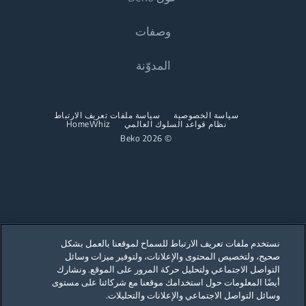
المجمدات والثلاجات المدمجة
الطهي
وصفات
الطهي
المواقد والأفران المستقلة
نبذة عنا
المدوّنة
المواقد والأفران المدمجة
المواقد والأفران المدمجة
Beko Corporate
أجهزة Microwaves المدمجة
الآلات Microwaves المدمجة
عروض الرعاية
المواقد المسطحة المدمجة
سياسة الخصوصية
سياسة ملفات تعريف الارتباط
نظام قواعد السلوك العالمي
المواقد المسطحة المدمجة
HomeWhiz
© 2026 Beko
الشفاطات المدمجة
الشفاطات المدمجة
غسيل الأطباق
غسيل الصحون
غسالات الصحون المدمجة
غسالات الصحون المستقلة
غسالات الصحون المدمجة
نستخدم ملفات تعريف الارتباط للسماح لموقعنا بالعمل بشكل
صحيح، ولتخصيص المحتوى والإعلانات، ولتوفير ميزات وسائل
Our parent company, Beko has 55,000 employees throughout the world
with its global operations through its subsidiaries in 57 countries and 45
التواصل الاجتماعي ولتحليل حركة المرور على الموقع. ونشارك
production facilities in 13 countries
أيضًا المعلومات حول استخدامك موقعنا مع شركائنا على مستوى
(i.e. Türkiye, UK, Italy, Romania, Slovakia, Poland, South Africa, Russia,
Pakistan, India, Bangladesh, Thailand and China).
وسائل التواصل الاجتماعي والإعلانات والتحليلات.