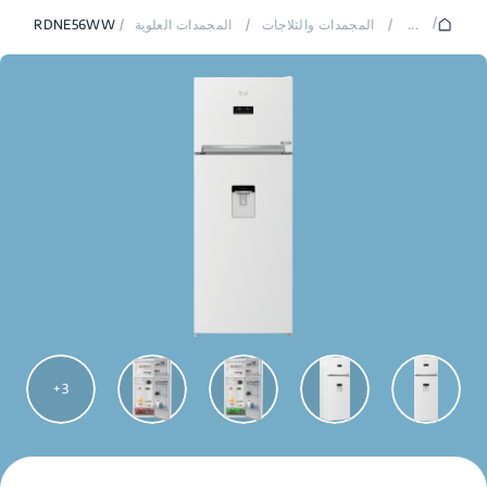
/
...
/
المجمدات والثلاجات
/
المجمدات العلوية
/
RDNE56WW
3