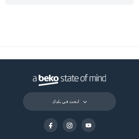
230 فولت
فولت
50 هرتز
التردد
Noise Emission Class
C
Maximum Ambient
Temperature Required
43
for Satisfactory
Operation (°C)
ابحث في بلدك
Daily Energy
0.5
Consumption at 16°C
(kWh/day)