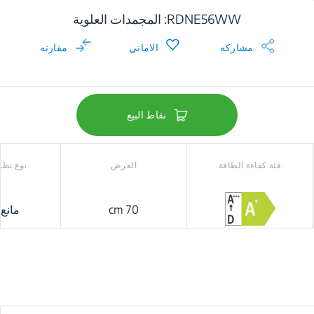
RDNE56WW: المجمدات العلوية
مشاركه
الاماني
مقارنه
نقاط البيع
فئة كفاءة الطاقة
العرض
نوع نظام
70 cm
مانع