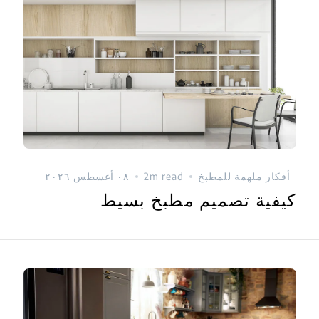
أفكار ملهمة للمطبخ
2m read
٠٨ أغسطس ٢٠٢٦
كيفية تصميم مطبخ بسيط