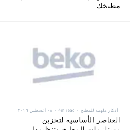
مطبخك
أفكار ملهمة للمطبخ
4m read
٠٨ أغسطس ٢٠٢٦
العناصر الأساسية لتخزين
مستلزمات المطبخ وتنظيمها