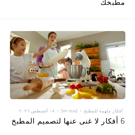
مطبخك
أفكار ملهمة للمطبخ
3m read
٠٨ أغسطس ٢٠٢٦
6 أفكار لا غنى عنها لتصميم المطبخ