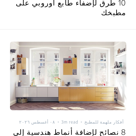
10 طرق لإضفاء طابع أوروبي على
مطبخك
أفكار ملهمة للمطبخ
3m read
٠٨ أغسطس ٢٠٢٦
8 نصائح لإضافة أنماط هندسية إلى