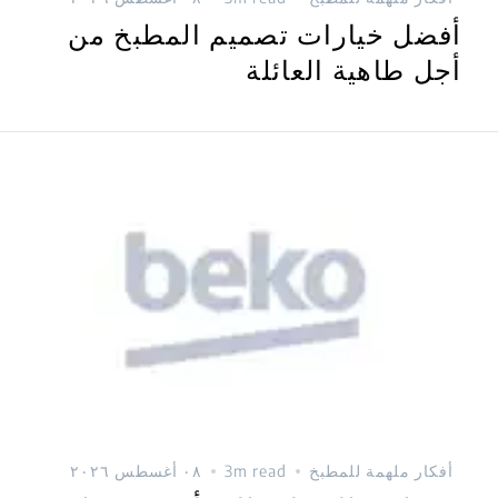
أفضل خيارات تصميم المطبخ من
أجل طاهية العائلة
أفكار ملهمة للمطبخ
3m read
٠٨ أغسطس ٢٠٢٦