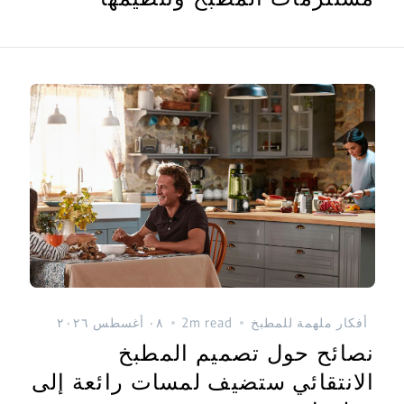
أفكار ملهمة للمطبخ
2m read
٠٨ أغسطس ٢٠٢٦
نصائح حول تصميم المطبخ
الانتقائي ستضيف لمسات رائعة إلى