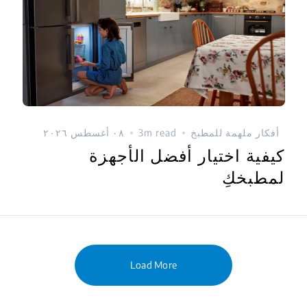
أفكار ملهمة للمطبخ
3m read
٠٨ أغسطس ٢٠٢٦
كيفية اختيار أفضل الأجهزة
لمطبخكِ
Load More