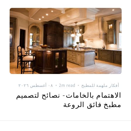
أفكار ملهمة للمطبخ
2m read
٠٨ أغسطس ٢٠٢٦
الاهتمام بالخامات- نصائح لتصميم
مطبخ فائق الروعة