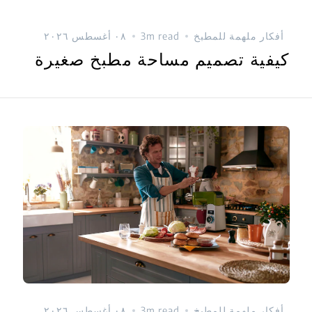
أفكار ملهمة للمطبخ
3m read
٠٨ أغسطس ٢٠٢٦
كيفية تصميم مساحة مطبخ صغيرة
أفكار ملهمة للمطبخ
3m read
٠٨ أغسطس ٢٠٢٦