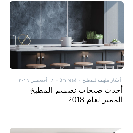
أفكار ملهمة للمطبخ
3m read
٠٨ أغسطس ٢٠٢٦
أحدث صيحات تصميم المطبخ
المميز لعام 2018