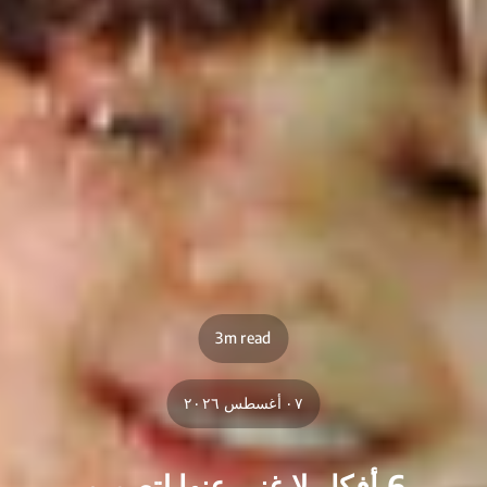
3m read
٠٧ أغسطس ٢٠٢٦
6 أفكار لا غنى عنها لتصميم