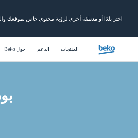
Main content starts her
اختر بلدًا أو منطقة أخرى لرؤية محتوى خاص بموقعك وال
المنتجات
الدعم
حول Beko
بود