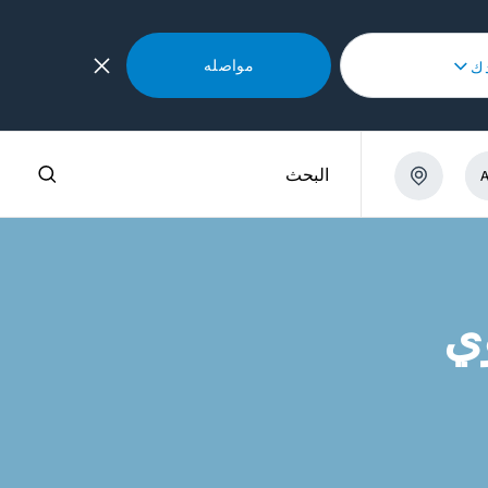
مواصله
دك
البحث
وي