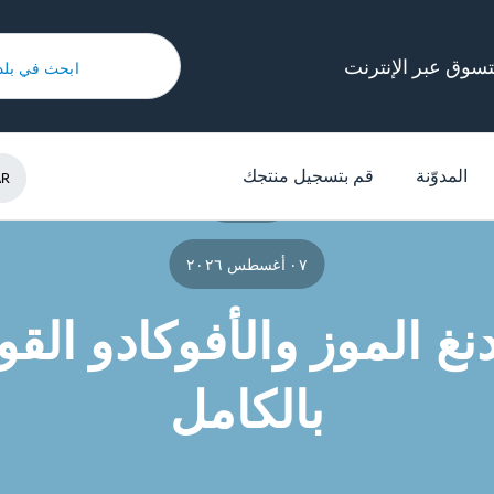
تسوق عبر الإنترنت
ابحث في بل
/
المدوّنة
/
الوصفات
/
بودنغ الموز والأفوكادو القوي بالكامل
المدوّنة
قم بتسجيل منتجك
AR
1m read
٠٧ أغسطس ٢٠٢٦
نغ الموز والأفوكادو الق
بالكامل