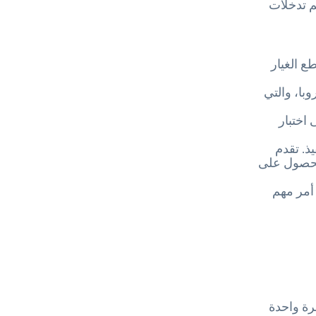
م تدخلات
ع الغيار
 أوروبا، والتي
 اختبار
ذ. تقدم
دة على موديلات مختارة عند التسجيل. راجع beko.co.uk للحصول على
 أمر مهم
حرارة 60 درجة مئوية مرة واحدة