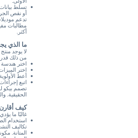
الأولى.
تسلط بيانات 
أو نقص الجر
مطالبات مفي
أكثر.
ما الذي يجع
لا يوجد منتج
من ذلك قدر ا
اختر هندسة ب
اختر الميزات
أعط الأولوية
اتبع إجراءات
تصمم بيكو لل
الحقيقية. وال
كيف أقارن 
غالبًا ما يؤد
استخدام الطا
تكاليف التشغ
المتانة. مكو