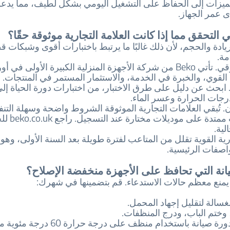
ميزات إلى الحفاظ على التشغيل اليومي بشكل لطيف، مما يدع
 عمر الجهاز.
التحقق مما إذا كانت العلامة التجارية موثوقة حقًا؟
ادة والحجم، لأن ذلك غالبًا ما يرتبط باختبارات أقوى وشبكات قط
مة.
المركز السوقي. تأتي Beko من شركة الأجهزة المنزلية الكبيرة الأولى في
 القوي، والخبرة في الخدمة، والاستثمار المستمر في المنتجات.
ة. ابحث عن دليل على طرق الاختبار، من اختبارات دورة الحياة إلى
درجات الحرارة وعسر الماء.
 تُبقي العلامات التجارية الموثوقة الشروط واضحة وسهلة التنفي
بيكو ضمانات ممت
لية.
ارية القوية تقلل من المتاعب لفترة طويلة بعد السنة الأولى، وهو
اصفات الرئيسية.
انة التي تحافظ على الأجهزة منخفضة الإصلاح؟
يمنع معظم حالات الاستدعاء. قم بتضمينها في شهرك:
غسالة لتقليل إجهاد المحمل.
وختم الباب، ودرج المنظفات.
قم بتشغيل دورة صيانة باستخدام منظف على درجة 