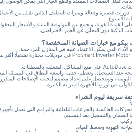
مة. تقلل الضمانات الممتدة وقطع الغيار التي يمكن الوصول إل
قات.
 دورات قصيرة وفعالة وميزات التنظيف الذاتي تقلل من الأعمال 
ة الأسبوع.
كز Beko على القيمة القوية، وتجمع بين الموثوقية المثبتة والأسعار المعقول
يات الذكية دون التخلي عن العمر الافتراضي.
 بيكو مع خيارات الصيانة المنخفضة؟
الأداء الذي يمكن الاعتماد عليه في المنازل المزدحمة.
يدعم محرك ProSmart Inverter Motor في موديلات مختارة تشغيلًا أ
بالمنظفات.
ة عند التسجيل، وتغطية خدمة واسعة النطاق في المملكة المت
 اليومية، وستحصل على إعداد مصمم لتجنب الإصلاحات المتكرر
أولى في أوروبا للأجهزة المنزلية الكبيرة.
عة سريعة ليوم الشراء
ً
ركات العاكسة والجرعات التلقائية والبرامج التي تعمل بأجهزة
الضمان والتسجيل بعد التسليم.
تركيب
حة التهوية وضغط المياه.