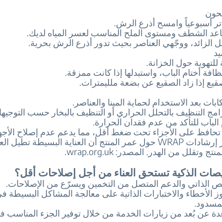
حون
ر أسبوعياً وامسح أذرع الرش.
د الشطف ومستوى الملح المناسب لعسر المياه لديك.
ل الزائد، ووجّهي العناصر بحيث تدور أذرع الرش بحرية.
يد
لتهوية حول الخزانة.
فة أختام الباب، واستبدلها إذا كانت ممزقة.
صقيع إذا زاد الصقيع عن بضعة ملليمترات.
بات بعد الاستخدام لحماية المينا والعناصر.
ج التنظيف بالتحلل الحراري أو التنظيف بالبخار حسب التوجيها
لباب للتأكد من عدم فقدان الحرارة.
 تحافظ على الأجزاء تحت ضغط أقل، مما يدعم عدم إصلاح الأجه
الوقت. تُظهر إرشادات WRAP حول عمر المنتج أن العناية البسيطة تطيل ا
 وتقلل من الهدر. المصدر: wrap.org.uk.
صات الذكية تستحق العناء من أجل إصلاحات أقل؟
ص الذاتي والدعم المتصل من التخمين ويسرّع من الإصلاحات.
الأخطاء والاختبارات الذاتية على معالجة المشاكل البسيطة في
لمسدود.
ة عن بُعد من زيارات الخدمة من خلال توفير الجزء المناسب في