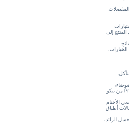
لمفصلات.
تبارات
المنتج إلى
المستقلة رؤى الموثوقية. يشارك موقع Who? نتائج
الخيارات.
تآكل.
ضوضاء،
وتدعم التشغيل السلس مع مرور الوقت. تم تصميم محرك العاكس ProSmart من بيكو
مي الأختام
الات أطباق
غسل الزائد،