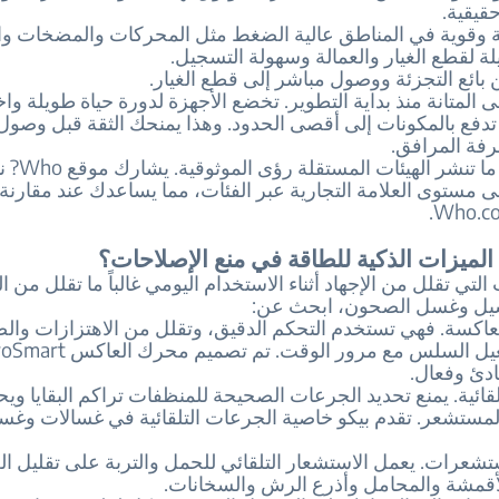
يقية.
 وقوية في المناطق عالية الضغط مثل المحركات والمضخات وا
 لقطع الغيار والعمالة وسهولة التسجيل.
ائع التجزئة ووصول مباشر إلى قطع الغيار.
ى المتانة منذ بداية التطوير. تخضع الأجهزة لدورة حياة طويلة واخ
تدفع بالمكونات إلى أقصى الحدود. وهذا يمنحك الثقة قبل وصول 
فة المرافق.
نصيحة: غالبًا ما تنشر الهيئات 
ى مستوى العلامة التجارية عبر الفئات، مما يساعدك عند مقارنة 
لميزات الذكية للطاقة في منع الإصلاحات؟
التي تقلل من الإجهاد أثناء الاستخدام اليومي غالباً ما تقلل من ال
سيل وغسل الصحون، ابحث عن:
عاكسة. فهي تستخدم التحكم الدقيق، وتقلل من الاهتزازات وال
ادئ وفعال.
قائية. يمنع تحديد الجرعات الصحيحة للمنظفات تراكم البقايا ويح
لمستشعر. تقدم بيكو خاصية الجرعات التلقائية في غسالات وغس
تشعرات. يعمل الاستشعار التلقائي للحمل والتربة على تقليل ال
أقمشة والمحامل وأذرع الرش والسخانات.