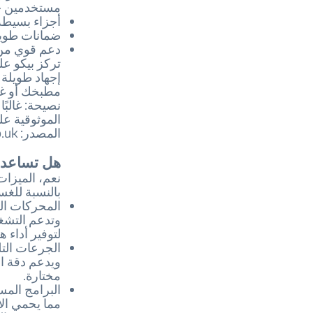
مستخدمين حق
أجزاء بسيطة
ضمانات طويلة
دعم قوي من ب
تركز بيكو عل
إجهاد طويلة 
مطبخك أو غر
الموثوقية عل
المصدر: Who.co.uk.
هل تساعد ا
نعم، الميزات 
بالنسبة للغ
المحركات ال
لتوفير أداء ه
الجرعات التل
ويدعم دقة ا
مختارة.
البرامج المس
مما يحمي ال