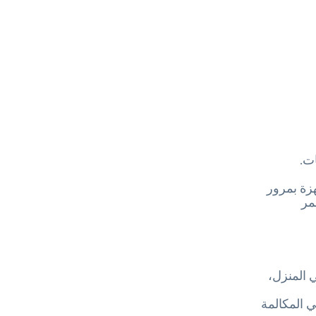
ت.
زة بمرور
لعمر
 المنزل،
 المكالمة