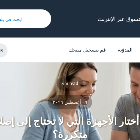
تسوق عبر الإنترنت
ابحث في بل
المدوّنة
/
عائلة تتمتع بالصحة
/
كيف أختار الأجهزة التي لا تحتاج إلى إصلاحات متكر
المدوّنة
قم بتسجيل منتجك
AR
4m read
٠٦ أغسطس ٢٠٢٦
تار الأجهزة التي لا تحتاج إلى إص
متكررة؟