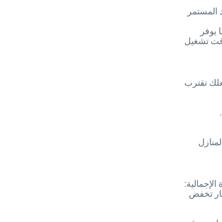
د المستمر
الميزات المتصلة من خلال HomeWhiz، مما يوفر
وقت تشغيل
علك تقترب
لمنازل
الإجمالية:
عار تخفض