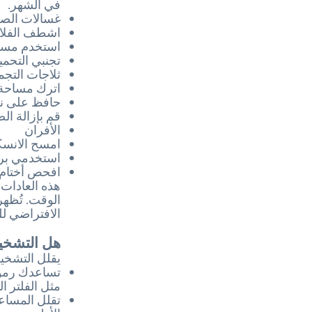
في الشهر.
غسالات الص
اشطف الفلات
استخدم مساع
تجنبي التحمي
ثلاجات التجم
اترك مساحة ل
حافظ على نظا
قم بإزالة ال
الأفران
امسح الانسكا
استخدمي برام
افحص أختام ا
هذه العادات
الافتراضي للمنتج
هل التشخي
يقلل التشخي
تساعدك رموز 
مثل الفلتر ا
تقلل المساعد