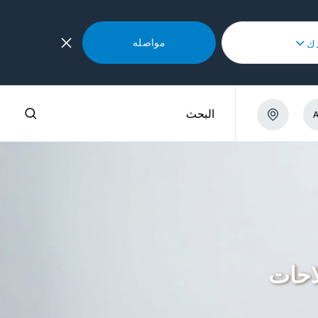
مواصله
دك
رة؟
البحث
لاحات