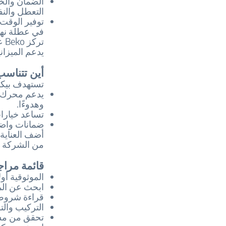
الضمان والخد
التعطل والنف
توفير الوقت.
في عطلة نهاي
تر
يدعم الميزان
أين تتناسب
تستهدف بيكو 
وهدوءًا.
تساعد خيارات AutoDose على منع المشاكل المتعلقة 
ضمانات واضح
أضف العناية
من الشركة ال
قائمة مراج
الموثوقية أولا
ابحث عن المح
قراءة شروط 
التركيب وال
تحقق من مسا