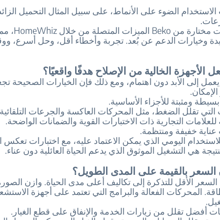
الاستخدام الضوء على الأنماط، على سبيل المثال التحميل الزائ
عات.
تدعم موديلات مختارة من Beko 
دة وخيارات الدعم عن بُعد. تجربة وأخطاء أقل، وحل أسرع، و
ل الأجهزة الخالية من الإصلاح هدفًا واقعيًا؟
 يعمل إلى الأبد دون اهتمام، ومع ذلك فإن الخيارات الصحيحة تج
لإمكان.
سيطة ومثبتة للأجزاء الأساسية.
 التي تقلل الضغط، مثل المحركات العاكسة والجرعات التلقائية.
 للعلامات التجارية ذات الاختبارات القوية والضمانات الواضحة.
 عناية خفيفة ومنتظمة.
استخدام اليومي الذي يمكن الاعتماد عليه، مع اختبارات تعكس ا
نتيجة هي التشغيل الموثوق الذي يدعم الحياة العائلية دون عناء.
السعر بالقيمة على المدى الطويل؟
ي السعر الأقل للتذكرة إلى تكاليف أعلى مدى الحياة. وازن الصورة 
قة. المحركات الفعالة والبرامج التي تعتمد على أجهزة الاستش
يل.
نات أفضل تقلل من زيارات الخدمة والإنفاق على قطع الغيار.