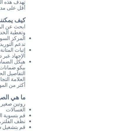
تهدف هذه ال
أقل على مدى
كيف يمكنني 
ابحث عن الري
وتغطية الخد
تدعم التوريد
إثبات المتان
الإجهاد عبر 
هيكل الضمان.
التفاصيل الحا
العلامة التج
أكثر من المو
ما هي الصي
روتين صغير 
الغسالات
قم بتسوية ال
نظف الفلتر، 