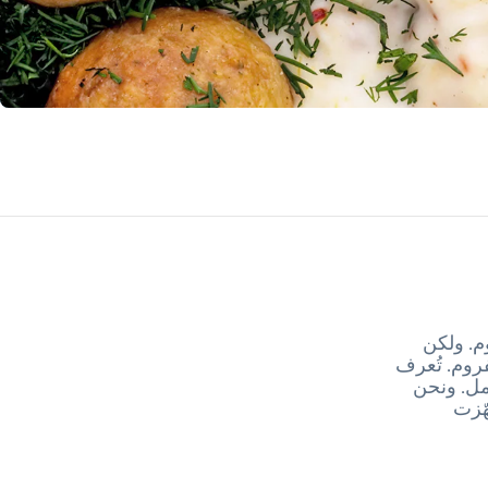
وم. ولكن
روم. تُعرف
امل. ونحن
ّزت