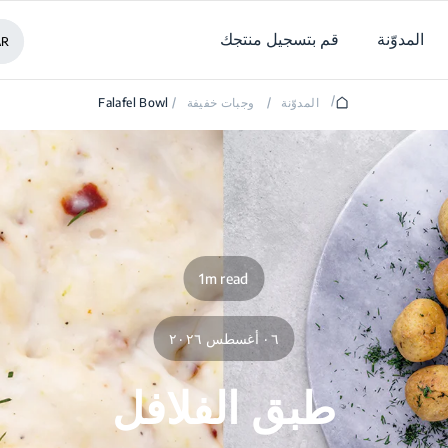
المدوّنة
قم بتسجيل منتجك
AR
/
المدوّنة
/
وجبات خفيفة
/
Falafel Bowl
1m read
٠٦ أغسطس ٢٠٢٦
طبق الفلافل