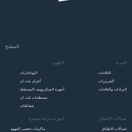
المطبخ
التبريد
الطهي
الثلاجات
البوتاجازات
الفريزرات
أفران بلت ان
البرادات والثلاجات
أجهزة الميكروويف المستقلة
مسطحات بلت ان
شفاطات
غسالات الاطباق
اجهزة منزلية صغيرة
غسالات الاطباق
ماكينات تحضير القهوه