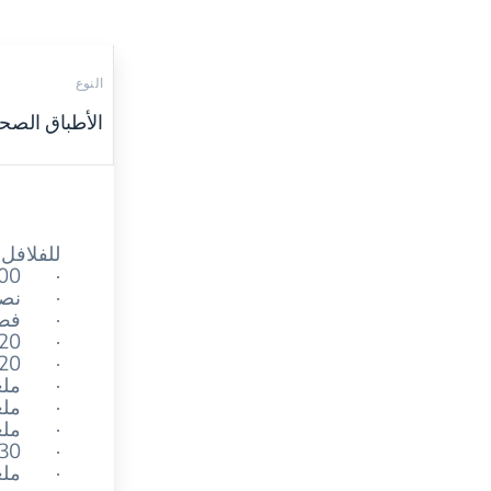
النوع
الأطباق الصحي
للفلافل 
· 200 جم حمص
· نصف
· فص 
· 20 جم كزبرة
· 20 جم بقدونس
· ملعقة
· ملعق
· ملعق
· 30 جم دقيق شوفان
· ملعق