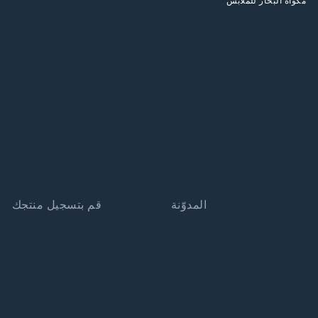
مكواة البخار للملابس
المدوّنة
قم بتسجيل منتجك