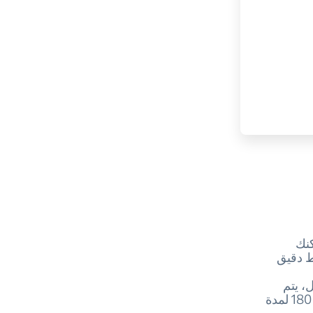
كنك
ط دقيق
، يتم
تشكيلها في صورة فلافل صغيرة وقليها في القلاية الهوائية على درجة حرارة 180 لمدة