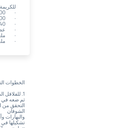
للكريمة
· 100 مل حليب جوز هند
· 200 مل كريمة صويا
· 40 جم مسحوق جوز هند
· عصير 
· ملعقة
· ملعق
الخطوات التف
1. للفلافل الصغيرة، اغلِ الحمص الذي تم نقعه في الماء منذ الليلة الماضية.
ثم ضعه في م
التحقق من ال
الشوفان
والبهارات وأ
تتراوح بين 7 و10 دقائق.