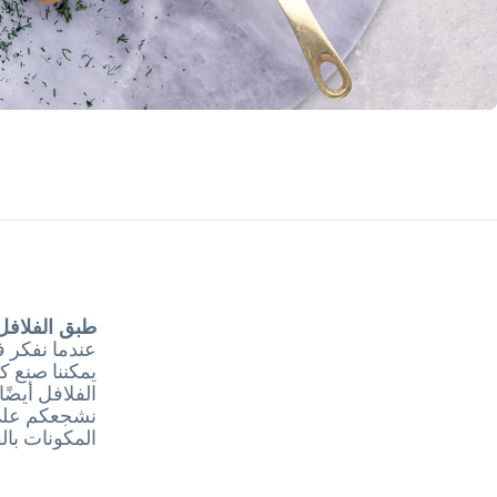
طبق الفلافل
عندما نفكر ف
يمكننا صنع ك
الفلافل أيضً
نشجعكم على 
المكونات بال