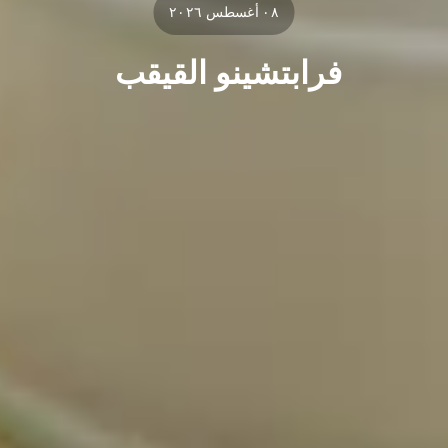
٠٨ أغسطس ٢٠٢٦
فرابتشينو القيقب