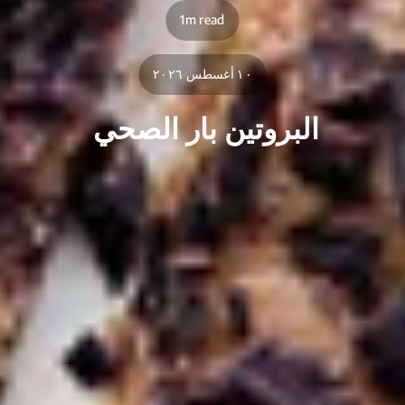
1m read
١٠ أغسطس ٢٠٢٦
البروتين بار الصحي