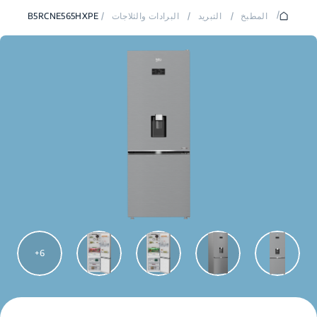
/
المطبخ
/
التبريد
/
البرادات والثلاجات
/
B5RCNE565HXPE
6