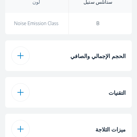
ستانلس ستيل
لون
Noise Emission Class
B
الحجم الإجمالي والصافي
561
الحجم الإجمالي
التقنيات
Total Volume (l)
490 L
ProSmart Inverter
نعم
Total Fresh Food &
Compressor
ميزات الثلاجة
340 L
Chill Compartment