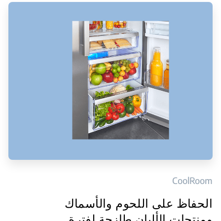
CoolRoom
الحفاظ على اللحوم والأسماك
ومنتجات الألبان طازجة لفترة