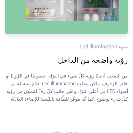
ضوء Led Illumination
رؤية واضحة من الداخل
من الصعب أحيانًا رؤية كلّ شيء في البرّاد، خصوصًا في الزّوايا أو
خلف الرّفوف. ولكن إضاءة Led Illumination تقدّم سلسلة من
أضواء LED في أعلى البرّاد وعلى جانب كلّ رفّ لتتمكن من رؤية
كلّ شيء بوضوح. كما أنّه موفّر للطّاقة بالنّسبة للإضاءة العاديّة.