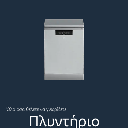
Main content starts here
Όλα όσα θέλετε να γνωρίζετε
Πλυντήριο