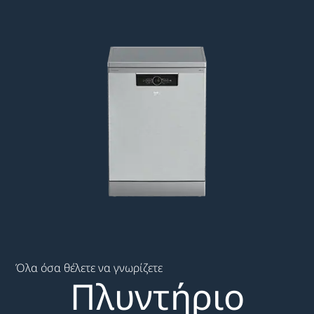
Main content starts here
Όλα όσα θέλετε να γνωρίζετε
Πλυντήριο