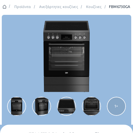
/
Προϊόντα
/
Ανεξάρτητες κουζίνες
/
Κουζίνες
/
FBM6730GA
1