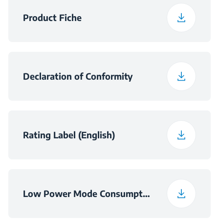
διαμερίσματος
αποθήκευσης
Product Fiche
Πλάτος
66 εκ.
συσκευασμένου
προϊόντος
Declaration of Conformity
Βάθος
70 εκ.
συσκευασμένου
προϊόντος
Rating Label (English)
Βάρος
54.24 kg
συσκευασμένου
προϊόντος
Low Power Mode Consumption Information