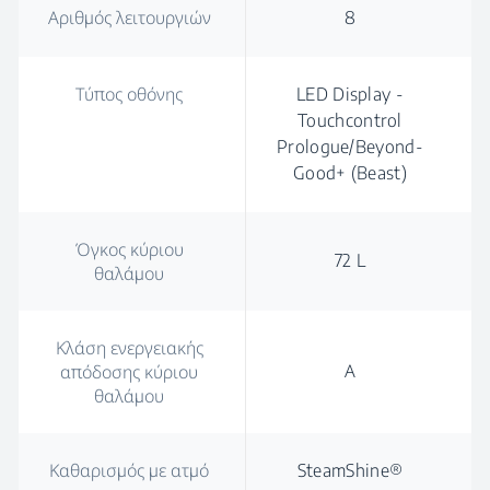
Αριθμός λειτουργιών
8
Τύπος οθόνης
LED Display -
Touchcontrol
Prologue/Beyond-
Good+ (Beast)
Όγκος κύριου
72 L
θαλάμου
Κλάση ενεργειακής
Α
απόδοσης κύριου
θαλάμου
Καθαρισμός με ατμό
SteamShine®