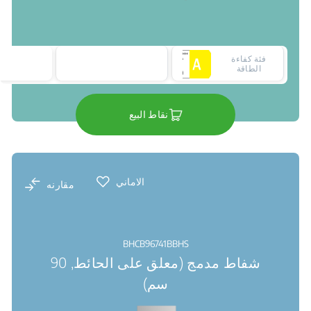
فئة كفاءة
الطاقة
نقاط البيع
الاماني
مقارنه
BHCB96741BBHS
شفاط مدمج (معلق على الحائط, 90
سم)