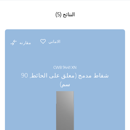
النتائج (5)
الاماني
مقارنه
CWB 9441 XN
شفاط مدمج (معلق على الحائط, 90
سم)