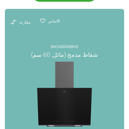
الاماني
مقارنه
BHCA66741BBHS
شفاط مدمج (مائل, 60 سم)