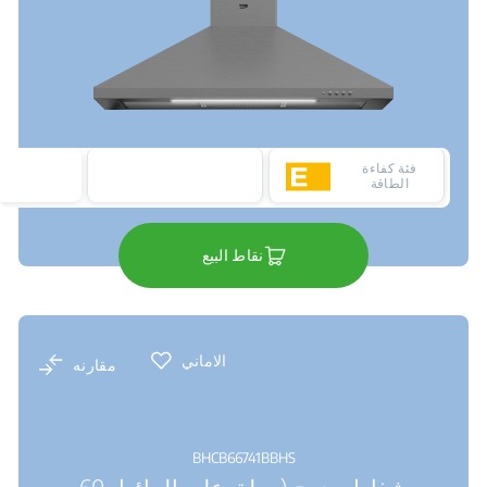
فئة كفاءة
الطاقة
نقاط البيع
الاماني
مقارنه
BHCB66741BBHS
شفاط مدمج (معلق على الحائط, 60