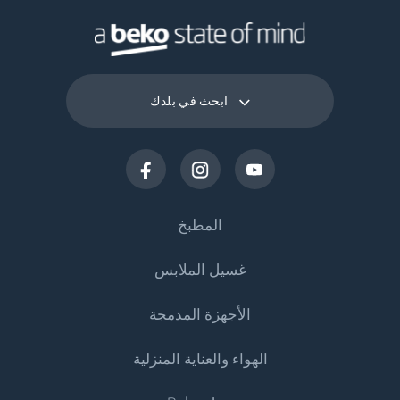
ابحث في بلدك
المطبخ
غسيل الملابس
التبريد
الأجهزة المدمجة
البرادات
غسالات الملابس
الهواء والعناية المنزلية
الثلاجات
غسالات الملابس
التبريد
البرادات والثلاجات