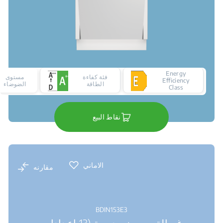
Energy
فئة كفاءة
مستوى
Efficiency
الطاقة
الضوضاء
Class
نقاط البيع
الاماني
مقارنه
BDIN153E3
غسالة صحون مدمجة (13 إعدادات