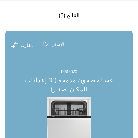
النتائج (3)
الاماني
مقارنه
DIS15020
غسالة صحون مدمجة (10 إعدادات
المكان, صغير)