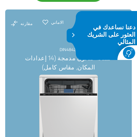
الاماني
مقارنه
دعنا نساعدك في
العثور على الشريك
المثالي
DIN48425
غسالة صحون مدمجة (14 إعدادات
المكان, مقاس كامل)