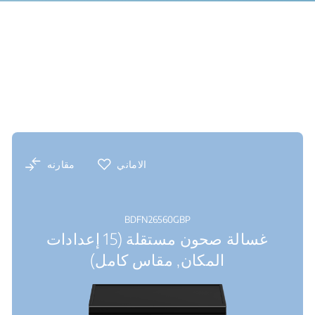
الاماني
مقارنه
BDFN26560GBP
غسالة صحون مستقلة (15 إعدادات
المكان, مقاس كامل)