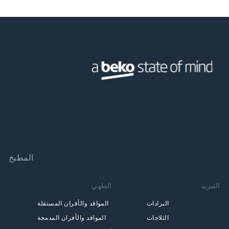
سلة الشوك والملاعق والسكاكين: مساحة أكبر للأواني والمقالي
في الرف السفلي
Sliding Detergent Dispenser: غطاء موزع سهل الفتح
المطبخ
التبريد
الطهي
البرادات
المواقد والأفران المستقلة
الثلاجات
المواقد والأفران المدمجة