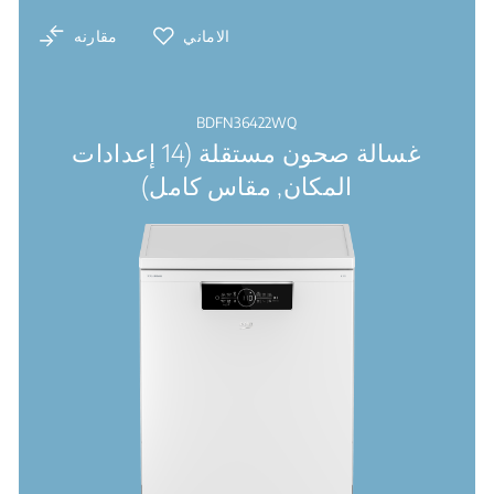
الاماني
مقارنه
BDFN36422WQ
غسالة صحون مستقلة (14 إعدادات
المكان, مقاس كامل)