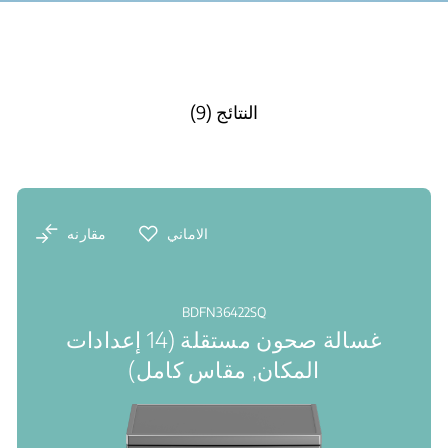
النتائج (9)
الاماني
مقارنه
BDFN36422SQ
غسالة صحون مستقلة (14 إعدادات
المكان, مقاس كامل)