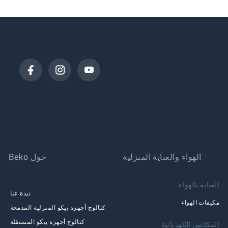
Fast+: تنظيف أسرع 3 مرات
Sliding Detergent Dispenser: غطاء موزع سهل الفتح
الهواء والعناية المنزلية
حول Beko
العناية بالهواء
نبذة عنا
مكيفات الهواء
كتالوج أجهزة بيكو المنزلية المدمجة
كتالوج أجهزة بيكو المستقلة
المكانس الكهربائية