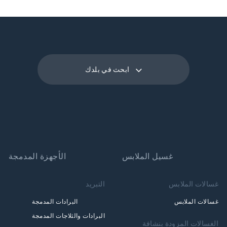
سلة الشوك والملاعق والسكاكين: مساحة أكبر للأواني والمقالي
في الرف السفلي
Sliding Detergent Dispenser: غطاء موزع سهل الفتح
ابحث في بلدك
غسيل الملابس
الأجهزة المدمجة
غسالات الملابس
التبريد
غسالات الملابس
البرادات المدمجة
البرادات والثلاجات المدمجة
الغسالات المزودة بنشافة