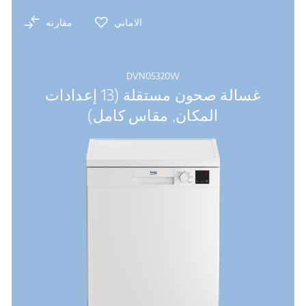
Sliding Detergent Dispenser: غطاء موزع سهل الفتح
الاماني
مقارنه
DVN05320W
غسالة صحون مستقلة (13 إعدادات
المكان, مقاس كامل)