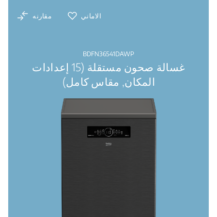
Sliding Detergent Dispenser: غطاء موزع سهل الفتح
الاماني
مقارنه
BDFN36541DAWP
غسالة صحون مستقلة (15 إعدادات
المكان, مقاس كامل)