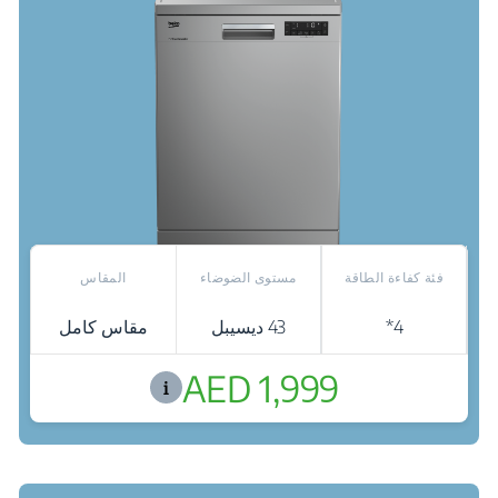
فئة كفاءة الطاقة
مستوى الضوضاء
المقاس
4*
43 ديسيبل
مقاس كامل
AED 1,999
نقاط البيع
Fast+: تنظيف أسرع 3 مرات
سلة الشوك والملاعق والسكاكين: مساحة أكبر للأواني والمقالي
في الرف السفلي