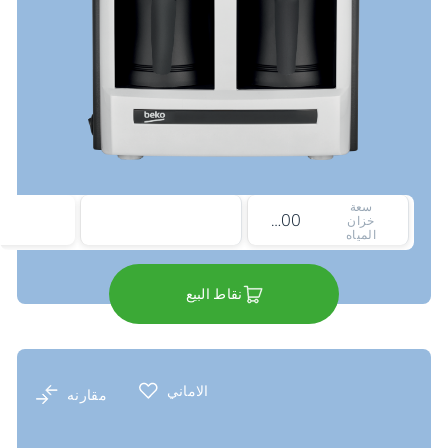
سعة
1000 لتر
خزان
المياه
نقاط البيع
الاماني
مقارنه