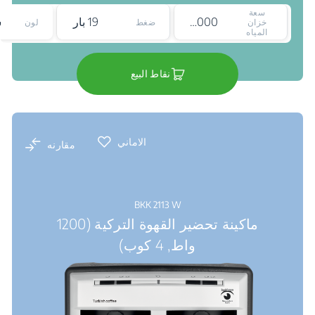
سعة
2000 ملي لتر
19 بار
خزان
ضغط
لون
المياه
نقاط البيع
الاماني
مقارنه
BKK 2113 W
ماكينة تحضير القهوة التركية (1200
واط, 4 كوب)