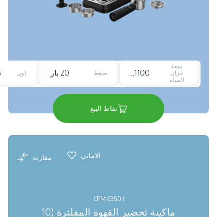
سعة
1100 ملي لتر
20 بار
خزان
ضغط
لون
المياه
نقاط البيع
الاماني
مقارنه
CFM 6350 I
ماكينة تحضير القهوة المفلترة (10