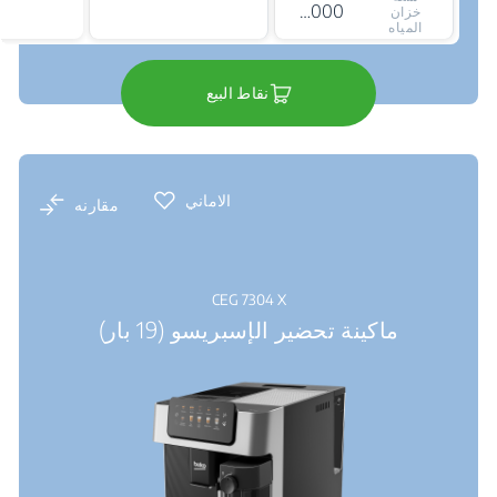
2000 ملي لتر
خزان
المياه
نقاط البيع
الاماني
مقارنه
CEG 7304 X
ماكينة تحضير الإسبريسو (19 بار)