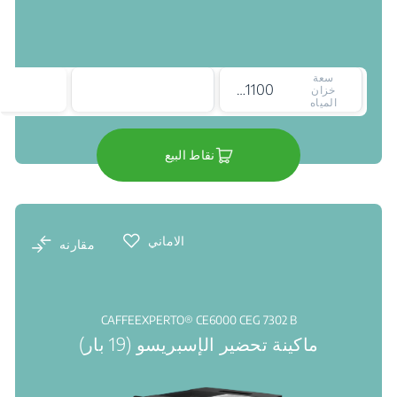
سعة
1100 ملي لتر
خزان
المياه
نقاط البيع
الاماني
مقارنه
CAFFEEXPERTO® CE6000 CEG 7302 B
ماكينة تحضير الإسبريسو (19 بار)