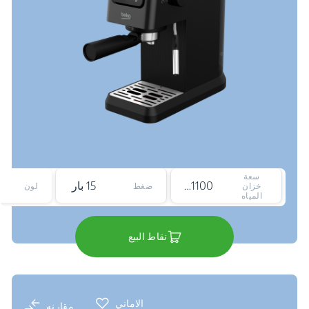
سعة
1100 ملي لتر
15 بار
خزان
ضغط
لون
المياه
نقاط البيع
الاماني
مقارنه