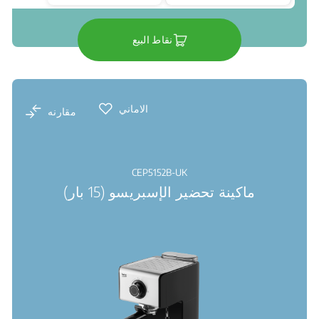
نقاط البيع
الاماني
مقارنه
CEP5152B-UK
ماكينة تحضير الإسبريسو (15 بار)