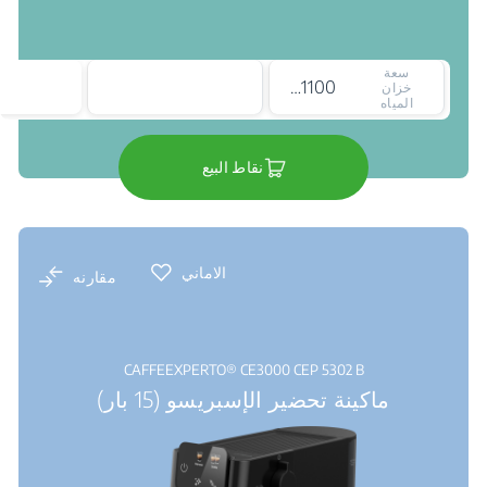
سعة
1100 ملي لتر
خزان
المياه
نقاط البيع
الاماني
مقارنه
CAFFEEXPERTO® CE3000 CEP 5302 B
ماكينة تحضير الإسبريسو (15 بار)