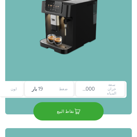
سعة
2000 ملي لتر
19 بار
خزان
ضغط
لون
المياه
نقاط البيع