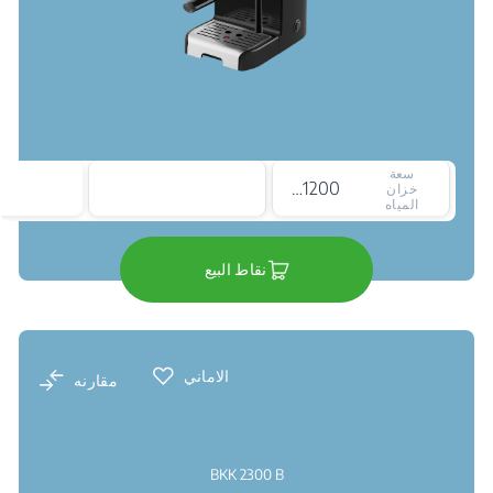
سعة
1200 ملي لتر
خزان
المياه
نقاط البيع
الاماني
مقارنه
BKK 2300 B