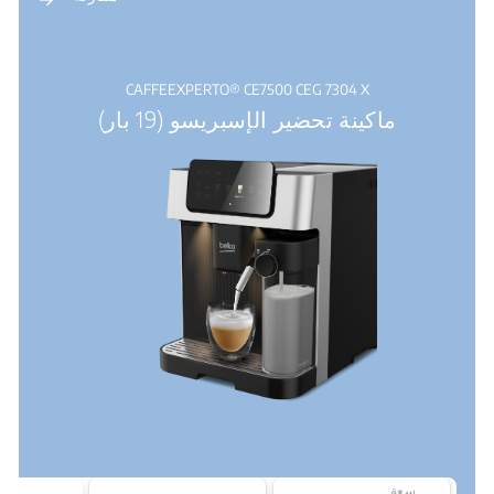
CAFFEEXPERTO® CE7500 CEG 7304 X
ماكينة تحضير الإسبريسو (19 بار)
سعة