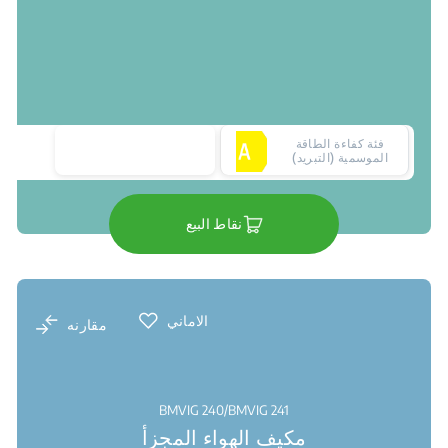
فئة كفاءة الطاقة
الموسمية (التبريد)
نقاط البيع
الاماني
مقارنه
BMVIG 240/BMVIG 241
مكيف الهواء المجزأ