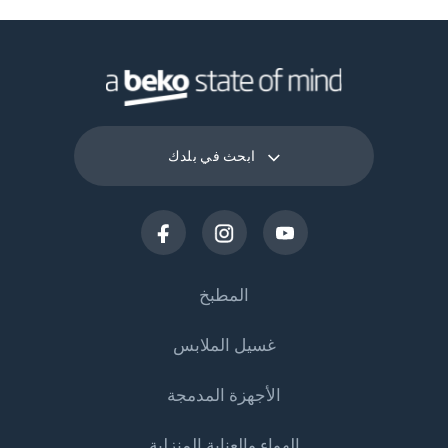
ابحث في بلدك
المطبخ
غسيل الملابس
التبريد
الأجهزة المدمجة
البرادات
غسالات الملابس
الهواء والعناية المنزلية
الثلاجات