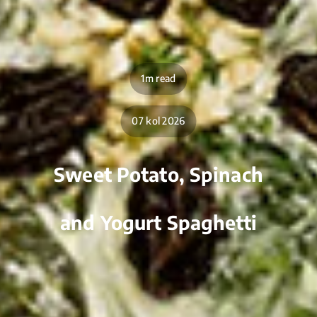
1m read
07 kol 2026
Sweet Potato, Spinach
and Yogurt Spaghetti