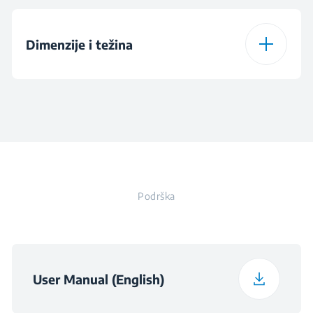
Power
1000 W
Dimenzije i težina
Frekvencija
50 - 60 Hz
Visina
36.8 cm
Napon
220 - 240 V
Širina
22.4 cm
Podrška
Dubina
22.9 cm
Težina
2.35 kg
User Manual (English)
Visina pakiranja
36.2 cm