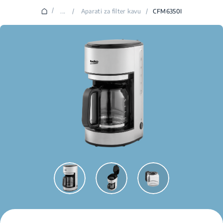
/
...
/
Aparati za filter kavu
/
CFM6350I