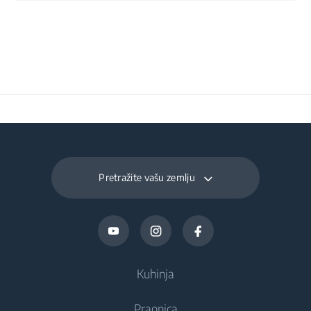
Širina pakiranja
29 cm
Dubina pakiranja
20 cm
Širina pakiranja
2.61 kg
Pretražite vašu zemlju
Kuhinja
Praonica