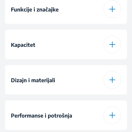
Funkcije i značajke
Funkcija čuvanja
topline
Kapacitet
Zaustavljanje kapanja
Kapacitet šalice
10
Dizajn i materijali
Pokazatelj nedostatka
vode
Boja
Stainless Steel
Performanse i potrošnja
Karafa materijal
Glass