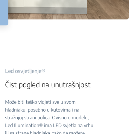
Led osvjetljenje®
Čist pogled na unutrašnjost
Može biti teško vidjeti sve u svom
hladnjaku, posebno u kutovima i na
stražnjoj strani polica. Ovisno o modelu,
Led Illumination® ima LED svjetla na vrhu
ili sa strane hladnjaka, tako da možete