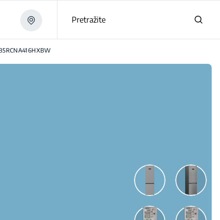
Pretražite
B5RCNA416HXBW