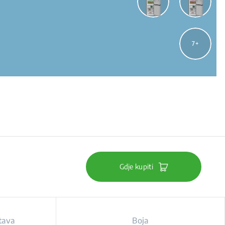
7
Gdje kupiti
tava
Boja