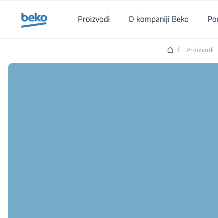
Main content starts here
Proizvodi
O kompaniji Beko
Po
/
Proizvodi