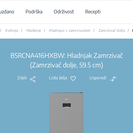
uzdano
Podrška
Održivost
Recepti
/
Kuhinja
/
Hlađenje
/
Hladnjaci s zamrzivačem
/
Zamrzivač dolje
/
B5RCNA416HXBW: Hladnjak Zamrzivač
(Zamrzivač dolje, 59.5 cm)
Dijeli
Lista želja
Usporedi