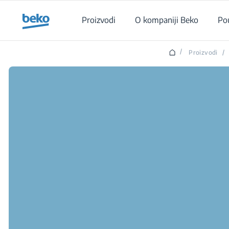
Main content starts here
Proizvodi
O kompaniji Beko
Po
/
Proizvodi
/