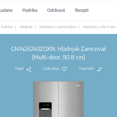
uzdano
Podrška
Održivost
Recepti
Kuhinja
/
Hlađenje
/
Hladnjaci s zamrzivačem
/
Hladnjaci s više vrata
GN1426240ZDXN: Hladnjak Zamrzivač
(Multi-door, 90.8 cm)
Dijeli
Lista želja
Usporedi