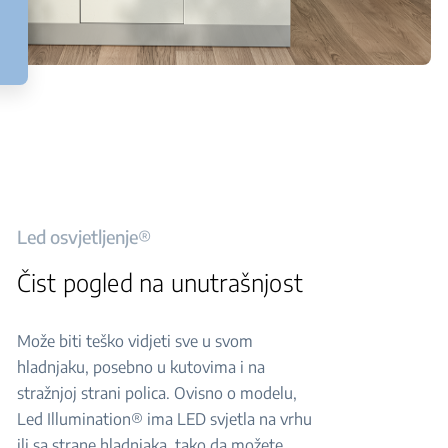
Led osvjetljenje®
Čist pogled na unutrašnjost
Može biti teško vidjeti sve u svom
hladnjaku, posebno u kutovima i na
stražnjoj strani polica. Ovisno o modelu,
Led Illumination® ima LED svjetla na vrhu
ili sa strane hladnjaka, tako da možete