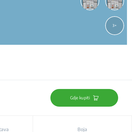
3
Gdje kupiti
tava
Boja