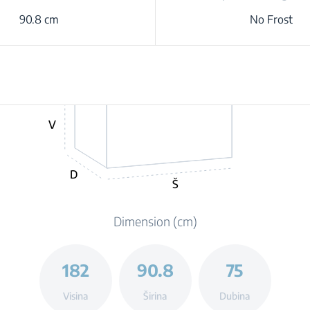
90.8 cm
No Frost
V
D
Š
Dimension (cm)
182
90.8
75
Visina
Širina
Dubina