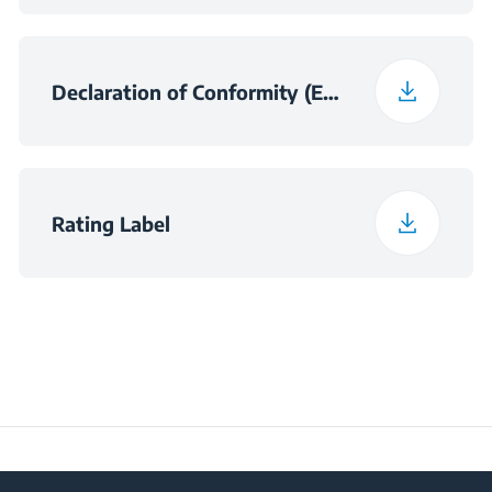
Klasa emisije zvuka
C
Declaration of Conformity (English)
Maksimalna sobna
temperatura
38
neophodna za
zadovoljavajući rad
(°C)
Rating Label
Dnevna potrošnja pri
0.457
temperaturi 16°C
(kWh/dnevno)
Vrijeme čuvanja
11
temperature hrane pri
nestanku struje (sati)