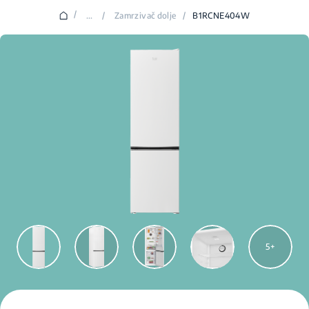
/
...
/
Zamrzivač dolje
/
B1RCNE404W
5