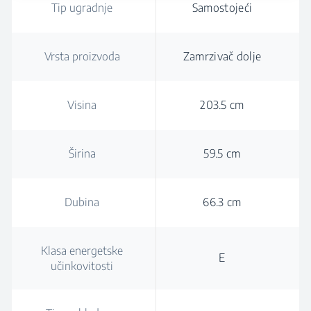
Tip ugradnje
Samostojeći
Vrsta proizvoda
Zamrzivač dolje
Visina
203.5 cm
Širina
59.5 cm
Dubina
66.3 cm
Klasa energetske
E
učinkovitosti