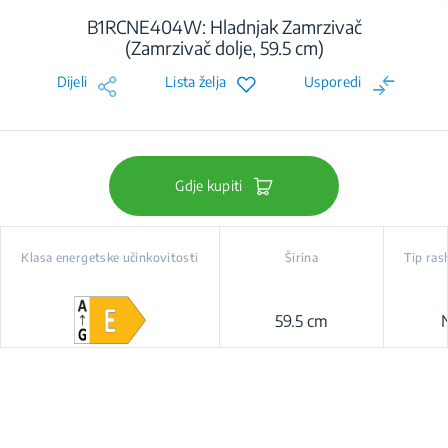
B1RCNE404W: Hladnjak Zamrzivač
(Zamrzivač dolje, 59.5 cm)
Dijeli
Lista želja
Usporedi
Gdje kupiti
Klasa energetske učinkovitosti
Širina
Tip ras
59.5 cm