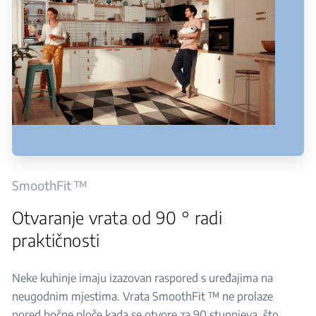
SmoothFit ™
Otvaranje vrata od 90 ° radi
praktičnosti
Neke kuhinje imaju izazovan raspored s uređajima na
neugodnim mjestima. Vrata SmoothFit ™ ne prolaze
pored bočne ploče kada se otvore za 90 stupnjeva, što