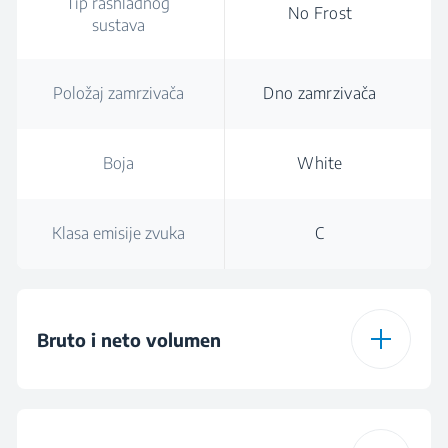
Tip rashladnog
No Frost
sustava
Položaj zamrzivača
Dno zamrzivača
Boja
White
Klasa emisije zvuka
C
Bruto i neto volumen
Ukupna bruto
407
zapremina