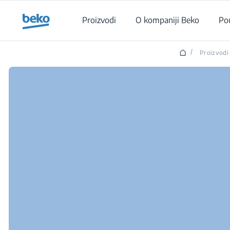
Main content starts here
Proizvodi
O kompaniji Beko
Po
/
Proizvodi