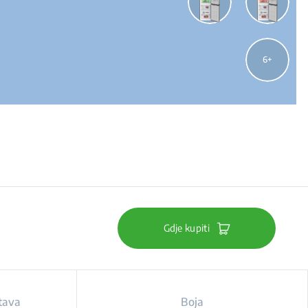
6
Gdje kupiti
tava
Boja