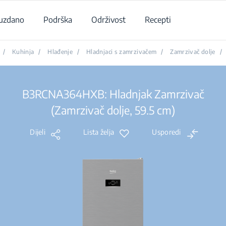
uzdano
Podrška
Održivost
Recepti
/
Kuhinja
/
Hlađenje
/
Hladnjaci s zamrzivačem
/
Zamrzivač dolje
/
B3RCNA364HXB: Hladnjak Zamrzivač
(Zamrzivač dolje, 59.5 cm)
Dijeli
Lista želja
Usporedi