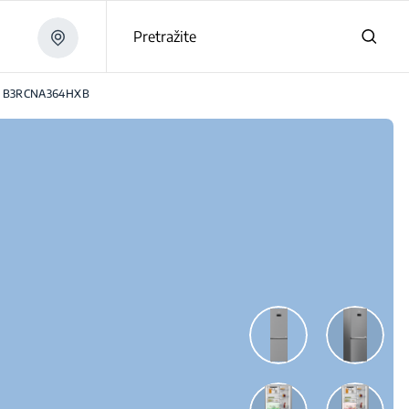
Pretražite
B3RCNA364HXB