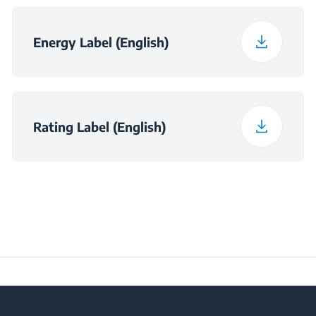
Klasa emisije zvuka
C
Energy Label (English)
Maksimalna sobna
temperatura
38
neophodna za
zadovoljavajući rad
Rating Label (English)
(°C)
Dnevna potrošnja pri
0.494
temperaturi 16°C
(kWh/dnevno)
Vrijeme čuvanja
11
temperature hrane pri
nestanku struje (sati)