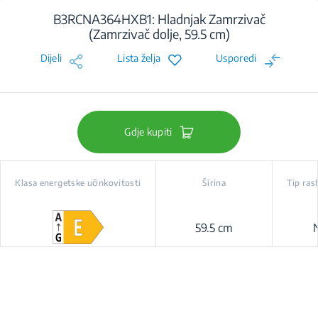
B3RCNA364HXB1: Hladnjak Zamrzivač
(Zamrzivač dolje, 59.5 cm)
Dijeli
Lista želja
Usporedi
Gdje kupiti
Klasa energetske učinkovitosti
Širina
Tip ras
59.5 cm