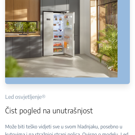
Led osvjetljenje®
Čist pogled na unutrašnjost
Može biti teško vidjeti sve u svom hladnjaku, posebno u
kutovima i na stražnjoj strani polica. Ovisno o modelu, Led