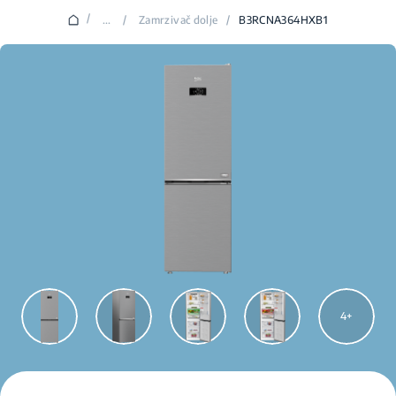
/
...
/
Zamrzivač dolje
/
B3RCNA364HXB1
4