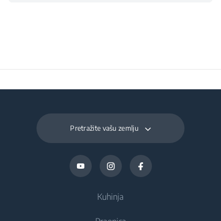
temperatura
38
neophodna za
zadovoljavajući rad
(°C)
Dnevna potrošnja pri
0.459
temperaturi 16°C
(kWh/dnevno)
Pretražite vašu zemlju
Vrijeme čuvanja
18
temperature hrane pri
nestanku struje (sati)
Ukupna zapremina
Kuhinja
odjeljka za svježu
223 L
hranu i rashlađivanje
(l)
Praonica