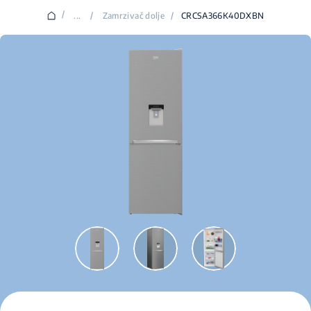
/
...
/
Zamrzivač dolje
/
CRCSA366K40DXBN