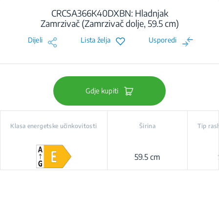
CRCSA366K40DXBN: Hladnjak
Zamrzivač (Zamrzivač dolje, 59.5 cm)
Dijeli
Lista želja
Usporedi
Gdje kupiti
Klasa energetske učinkovitosti
Širina
Tip ras
59.5 cm