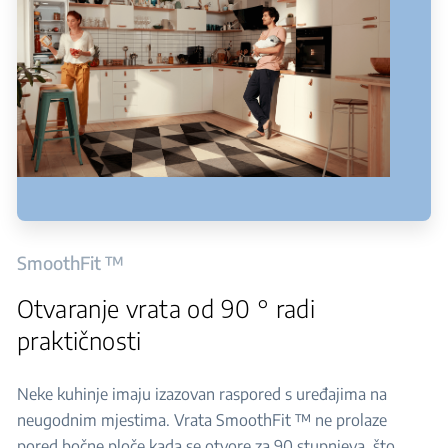
SmoothFit ™
Otvaranje vrata od 90 ° radi
praktičnosti
Neke kuhinje imaju izazovan raspored s uređajima na
neugodnim mjestima. Vrata SmoothFit ™ ne prolaze
pored bočne ploče kada se otvore za 90 stupnjeva, što