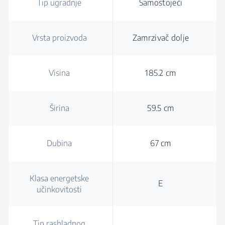
Tip ugradnje
Samostojeći
Vrsta proizvoda
Zamrzivač dolje
Visina
185.2 cm
Širina
59.5 cm
Dubina
67 cm
Klasa energetske
E
učinkovitosti
Tip rashladnog